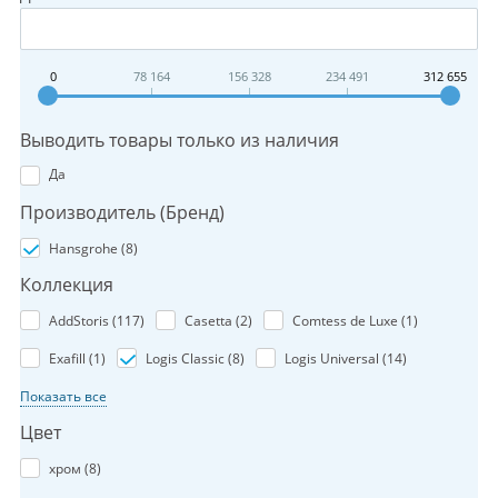
0
78 164
156 328
234 491
312 655
Выводить товары только из наличия
Да
Производитель (Бренд)
Hansgrohe (
8
)
Коллекция
AddStoris (
117
)
Casetta (
2
)
Comtess de Luxe (
1
)
Exafill (
1
)
Logis Classic (
8
)
Logis Universal (
14
)
Показать все
Цвет
хром (
8
)