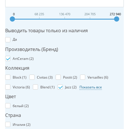
0
68 235
136 470
204 705
272 940
Выводить товары только из наличия
Да
Производитель (Бренд)
ArtCeram (
2
)
Коллекция
Block (
1
)
Civitas (
3
)
Postit (
2
)
Versailles (
6
)
Victoria (
6
)
Blend (
1
)
Jazz (
2
)
Показать все
Цвет
белый (
2
)
Страна
Италия (
2
)