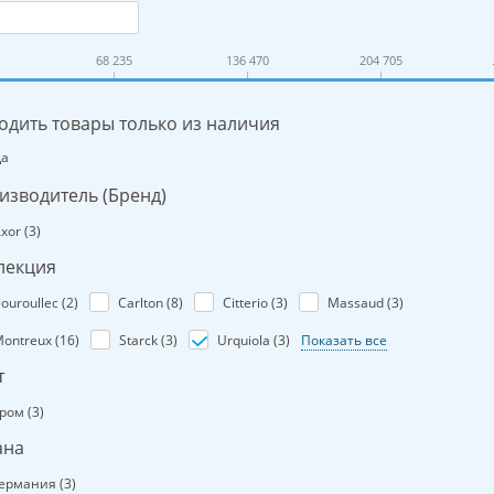
68 235
136 470
204 705
одить товары только из наличия
Да
изводитель (Бренд)
xor (
3
)
лекция
ouroullec (
2
)
Carlton (
8
)
Citterio (
3
)
Massaud (
3
)
ontreux (
16
)
Starck (
3
)
Urquiola (
3
)
Показать все
т
ром (
3
)
ана
ермания (
3
)