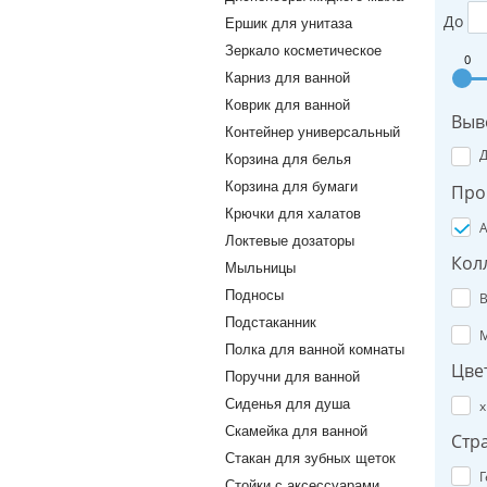
До
Ершик для унитаза
Зеркало косметическое
0
Карниз для ванной
Коврик для ванной
Выв
Контейнер универсальный
Корзина для белья
Корзина для бумаги
Про
Крючки для халатов
A
Локтевые дозаторы
Кол
Мыльницы
Подносы
B
Подстаканник
M
Полка для ванной комнаты
Цве
Поручни для ванной
Сиденья для душа
х
Скамейка для ванной
Стр
Стакан для зубных щеток
Г
Стойки с аксессуарами