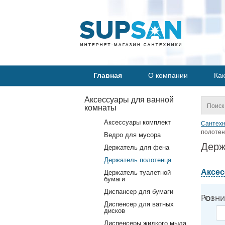
Главная
О компании
Как
Аксессуары для ванной
комнаты
Аксессуары комплект
Сантехн
полотен
Ведро для мусора
Держ
Держатель для фена
Держатель полотенца
Аксес
Держатель туалетной
бумаги
Диспансер для бумаги
Розни
От
Диспенсер для ватных
дисков
Диспенсеры жидкого мыла