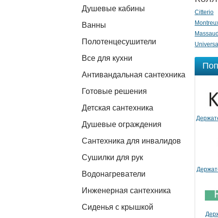
Душевые кабины
Citterio
Montreu
Ванны
Massau
Полотенцесушители
Universa
Все для кухни
Поп
Антивандальная сантехника
Готовые решения
Детская сантехника
Держат
Душевые ограждения
Сантехника для инвалидов
Сушилки для рук
Держат
Водонагреватели
Инженерная сантехника
Сиденья с крышкой
Дер