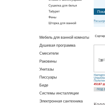
Сушилка для белья
Табурет
Фены
Расшир
Шторка для ванной
Сортир
Мебель для ванной комнаты
Душевая программа
Смесители
Раковины
Унитазы
Hansgro
Писсуары
Urquiol
Полоте
(хром)
45187 р
Биде
Системы инсталляции
Электронная сантехника
Колл