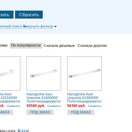
енный поиск
Свернуть фильтр
овка:
По популярности
Сначала дешевые
Сначала дорогие
he Axor
Hansgrohe Axor
Hansgrohe Axor
a 42516000
Urquiola 42460000
Urquiola 42480000
нцедержатель
Полотенцедержатель
Полотенцедержатель
уб.
50580 руб.
56390 руб.
Сравнить
Сравнить
Сравнить
екции
Axor