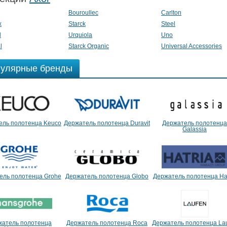
Bouroullec
Carlton
x
Starck
Steel
d
Urquiola
Uno
l
Starck Organic
Universal Accessories
улярные бренды
ель полотенца Keuco
Держатель полотенца Duravit
Держатель полотенца
Galassia
ель полотенца Grohe
Держатель полотенца Globo
Держатель полотенца Hat
жатель полотенца
Держатель полотенца Roca
Держатель полотенца La