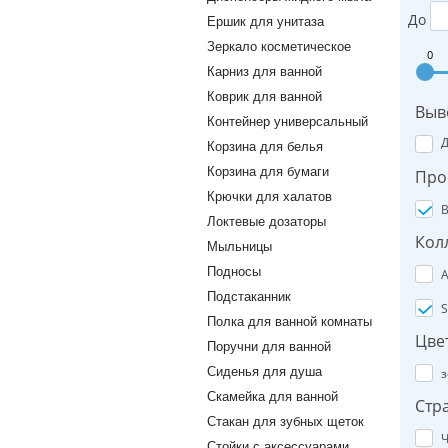
До
Ершик для унитаза
Зеркало косметическое
0
Карниз для ванной
Коврик для ванной
Выв
Контейнер универсальный
Корзина для белья
Корзина для бумаги
Про
Крючки для халатов
B
Локтевые дозаторы
Кол
Мыльницы
Подносы
A
Подстаканник
S
Полка для ванной комнаты
Цве
Поручни для ванной
Сиденья для душа
з
Скамейка для ванной
Стр
Стакан для зубных щеток
Ч
Стойки с аксессуарами