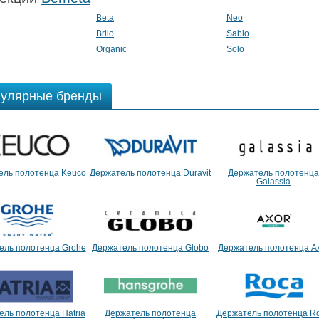
Beta
Neo
Brilo
Sablo
Organic
Solo
улярные бренды
ель полотенца Keuco
Держатель полотенца Duravit
Держатель полотенца
Galassia
ель полотенца Grohe
Держатель полотенца Globo
Держатель полотенца A
ель полотенца Hatria
Держатель полотенца
Держатель полотенца R