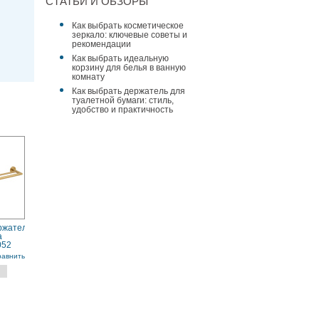
СТАТЬИ И ОБЗОРЫ
Как выбрать косметическое
зеркало: ключевые советы и
рекомендации
Как выбрать идеальную
корзину для белья в ванную
комнату
Как выбрать держатель для
туалетной бумаги: стиль,
удобство и практичность
ржатель
a
052
равнить