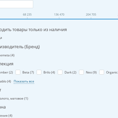
68 235
136 470
204 705
одить товары только из наличия
Да
изводитель (Бренд)
emeta (
4
)
лекция
mber (
2
)
Beta (
7
)
Brilo (
4
)
Dark (
2
)
Neo (
9
)
Organic
ablo (
4
)
Показать все
т
олото, матовое (
1
)
ана
ехия (
4
)