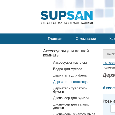
Главная
О компании
Как
Аксессуары для ванной
комнаты
Аксессуары комплект
Сантехн
полотен
Ведро для мусора
Держ
Держатель для фена
Держатель полотенца
Аксес
Держатель туалетной
бумаги
Диспансер для бумаги
Розни
От
Диспенсер для ватных
дисков
Диспенсеры жидкого мыла