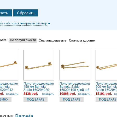
енный поиск
Свернуть фильтр
овка:
По популярности
Сначала дешевые
Сначала дорогие
нцедержатель
Полотенцедержатель
Полотенцедержатель
Полотенцеде
Bemeta
450 мм Bemeta
Bemeta Sablo
600 мм Bemet
60204042
Sablo 160204020
160204190 двойной
Sablo 160204
поворотный
двойной
уб.
8438 руб.
10868 руб.
15101 руб.
Сравнить
Сравнить
Сравнить
С
екции
Bemeta