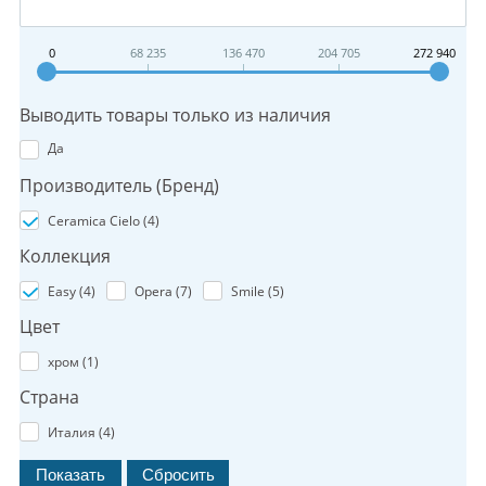
0
68 235
136 470
204 705
272 940
Выводить товары только из наличия
Да
Производитель (Бренд)
Ceramica Cielo (
4
)
Коллекция
Easy (
4
)
Opera (
7
)
Smile (
5
)
Цвет
хром (
1
)
Страна
Италия (
4
)