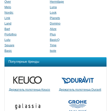
Over
Hermitage
Melo
Luna
Nordic
Look
Link
Planets
Land
Domino
Bart
Alize
Portofino
Plus
Lulu
BasicQ
Square
Time
Basic
Isole
Популярные бренды
Держатель полотенца Keuco
Держатель полотенца Duravit