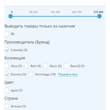
0
68 235
136 470
204 705
272 940
Выводить товары только из наличия
Да
Производитель (Бренд)
Colombo (
5
)
Коллекция
Alize (
5
)
Bart (
4
)
Basic (
5
)
BasicQ (
5
)
Domino (
5
)
Hermitage (
19
)
Показать все
Цвет
хром (
5
)
Страна
Италия (
5
)