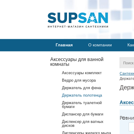
Главная
О компании
Как
Аксессуары для ванной
комнаты
Аксессуары комплект
Сантехн
Держате
Ведро для мусора
Держ
Держатель для фена
Держатель полотенца
Аксес
Держатель туалетной
бумаги
Диспансер для бумаги
Розни
От
Диспенсер для ватных
дисков
Диспенсеры жидкого мыла