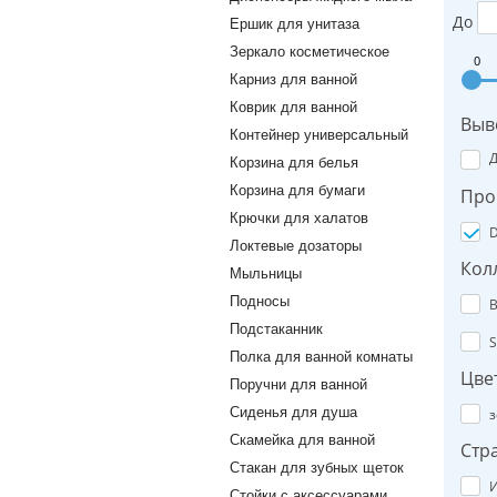
До
Ершик для унитаза
Зеркало косметическое
0
Карниз для ванной
Коврик для ванной
Выв
Контейнер универсальный
Корзина для белья
Корзина для бумаги
Про
Крючки для халатов
D
Локтевые дозаторы
Кол
Мыльницы
Подносы
B
Подстаканник
S
Полка для ванной комнаты
Цве
Поручни для ванной
Сиденья для душа
з
Скамейка для ванной
Стр
Стакан для зубных щеток
И
Стойки с аксессуарами