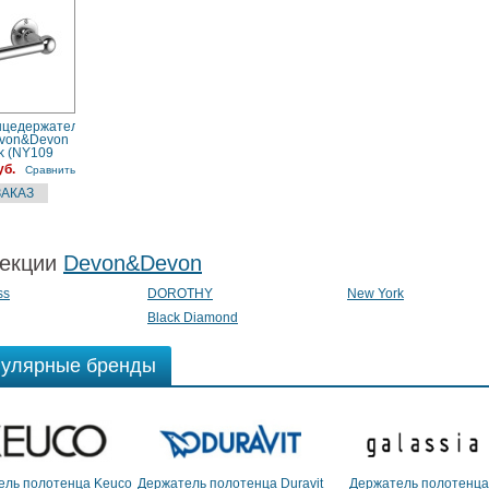
нцедержатель
evon&Devon
k (NY109
м,
уб.
Сравнить
ой
екции
Devon&Devon
ss
DOROTHY
New York
Black Diamond
улярные бренды
ель полотенца Keuco
Держатель полотенца Duravit
Держатель полотенца