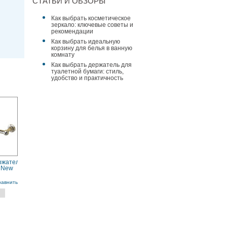
СТАТЬИ И ОБЗОРЫ
Как выбрать косметическое
зеркало: ключевые советы и
рекомендации
Как выбрать идеальную
корзину для белья в ванную
комнату
Как выбрать держатель для
туалетной бумаги: стиль,
удобство и практичность
ржатель
 New
R
равнить