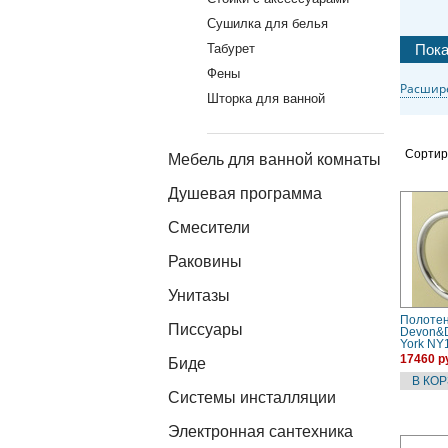
Сушилка для белья
Табурет
Фены
Расшир
Шторка для ванной
Сортир
Мебель для ванной комнаты
Душевая программа
Смесители
Раковины
Унитазы
Полоте
Писсуары
Devon&
York N
17460 р
Биде
Системы инсталляции
Электронная сантехника