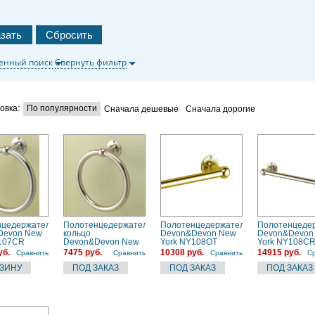
енный поиск
Свернуть фильтр
овка:
По популярности
Сначала дешевые
Сначала дорогие
нцедержатель
Полотенцедержатель-
Полотенцедержатель
Полотенцеде
Devon New
кольцо
Devon&Devon New
Devon&Devon
Y107CR
Devon&Devon New
York NY108OT
York NY108C
York NY107OT
58.5см., подвесной,
уб.
7475 руб.
10308 руб.
14915 руб.
Сравнить
Сравнить
Сравнить
С
21см., подвесной,
цвет: золото
цвет: золото