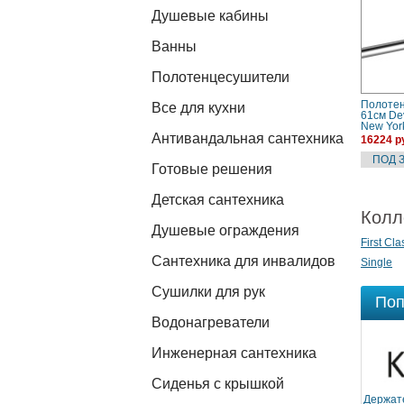
Душевые кабины
Ванны
Полотенцесушители
Полоте
Все для кухни
61см D
New Yor
Антивандальная сантехника
CR) хро
16224 р
подвесн
Готовые решения
Детская сантехника
Колл
Душевые ограждения
First Cla
Сантехника для инвалидов
Single
Сушилки для рук
Поп
Водонагреватели
Инженерная сантехника
Сиденья с крышкой
Держат