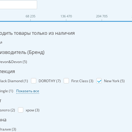
68 235
136 470
204 705
одить товары только из наличия
Да
изводитель (Бренд)
evon&Devon (
5
)
лекция
lack Diamond (
1
)
DOROTHY (
7
)
First Class (
3
)
New York (
5
)
ingle (
1
)
Показать все
т
олото (
2
)
хром (
3
)
ана
талия (
3
)