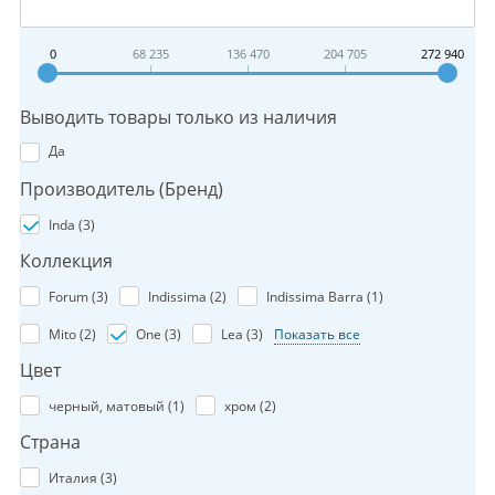
0
68 235
136 470
204 705
272 940
Выводить товары только из наличия
Да
Производитель (Бренд)
Inda (
3
)
Коллекция
Forum (
3
)
Indissima (
2
)
Indissima Barra (
1
)
Mito (
2
)
One (
3
)
Lea (
3
)
Показать все
Цвет
черный, матовый (
1
)
хром (
2
)
Страна
Италия (
3
)