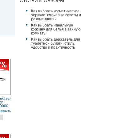
СТАТЬИ И ОБЗОРЫ
Как выбрать косметическое
зеркало: ключевые советы и
рекомендации
Как выбрать идеальную
корзину для белья в ванную
комнату
Как выбрать держатель для
туалетной бумаги: стиль,
удобство и практичность
ржатель
on
0000,
равнить