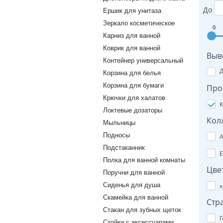
До
Ершик для унитаза
Зеркало косметическое
0
Карниз для ванной
Коврик для ванной
Выв
Контейнер универсальный
Корзина для белья
Корзина для бумаги
Про
Крючки для халатов
K
Локтевые дозаторы
Кол
Мыльницы
Подносы
A
Подстаканник
E
Полка для ванной комнаты
Цве
Поручни для ванной
Сиденья для душа
х
Скамейка для ванной
Стр
Стакан для зубных щеток
Г
Стойки с аксессуарами