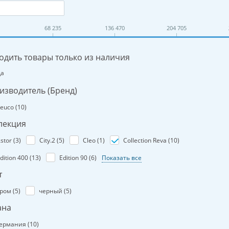
68 235
136 470
204 705
одить товары только из наличия
Да
изводитель (Бренд)
euco (
10
)
лекция
stor (
3
)
City.2 (
5
)
Cleo (
1
)
Collection Reva (
10
)
dition 400 (
13
)
Edition 90 (
6
)
Показать все
т
ром (
5
)
черный (
5
)
ана
ермания (
10
)