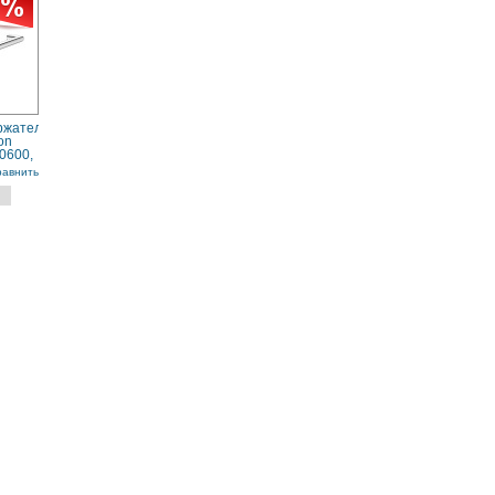
ржатель
on
0600,
равнить