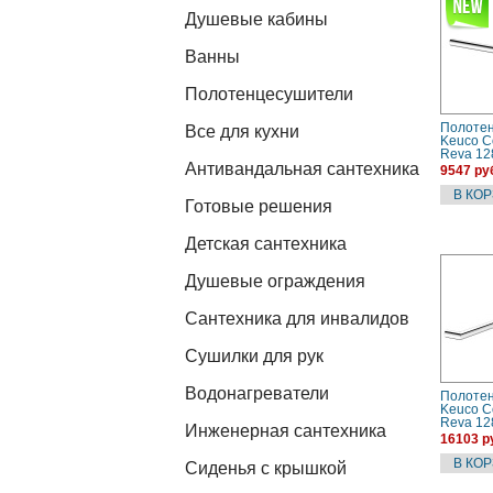
Душевые кабины
Ванны
Полотенцесушители
Полоте
Все для кухни
Keuco Co
Reva 12
Антивандальная сантехника
хром
9547 ру
Готовые решения
Детская сантехника
Душевые ограждения
Сантехника для инвалидов
Сушилки для рук
Водонагреватели
Полоте
Keuco Co
Reva 12
Инженерная сантехника
хром
16103 р
Сиденья с крышкой