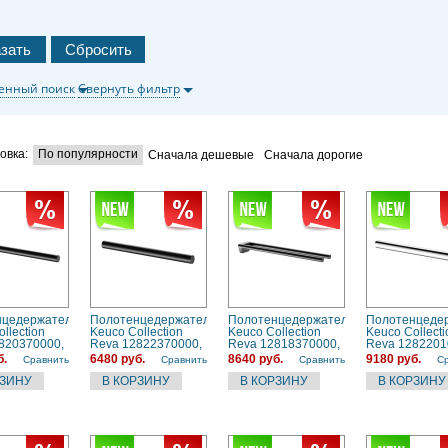
енный поиск
Свернуть фильтр
овка:
По популярности
Сначала дешевые
Сначала дорогие
нцедержатель
Полотенцедержатель
Полотенцедержатель
Полотенцеде
llection
Keuco Collection
Keuco Collection
Keuco Collecti
820370000,
Reva 12822370000,
Reva 12818370000,
Reva 1282201
 матовый
черный, матовый
черный, матовый
хром
б.
6480 руб.
8640 руб.
9180 руб.
Сравнить
Сравнить
Сравнить
С