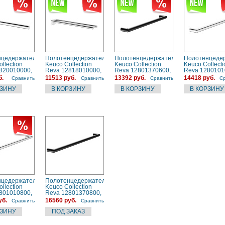
нцедержатель
Полотенцедержатель
Полотенцедержатель
Полотенцеде
llection
Keuco Collection
Keuco Collection
Keuco Collecti
820010000,
Reva 12818010000,
Reva 12801370600,
Reva 1280101
хром
черный, матовый
хром
б.
11513 руб.
13392 руб.
14418 руб.
Сравнить
Сравнить
Сравнить
С
нцедержатель
Полотенцедержатель
llection
Keuco Collection
801010800,
Reva 12801370800,
черный, матовый
уб.
16560 руб.
Сравнить
Сравнить