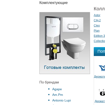
Комплектующие
Колл
Astor
City.2
Cleo
Plan
Edition 
Collecti
Поп
Держате
По брендам
Agape
Am.Pm
Antonio Lupi
Держат