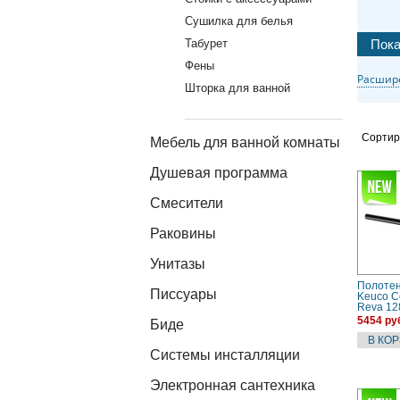
Сушилка для белья
Табурет
Фены
Расшир
Шторка для ванной
Сортир
Мебель для ванной комнаты
Душевая программа
Смесители
Раковины
Унитазы
Полоте
Писсуары
Keuco Co
Reva 12
черный,
5454 ру
Биде
Системы инсталляции
Электронная сантехника