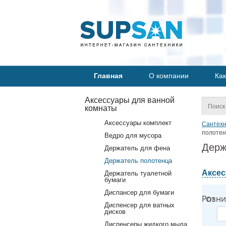
Главная
О компании
Как
Аксессуары для ванной
комнаты
Аксессуары комплект
Сантехн
полотен
Ведро для мусора
Держ
Держатель для фена
Держатель полотенца
Аксес
Держатель туалетной
бумаги
Диспансер для бумаги
Розни
От
Диспенсер для ватных
дисков
Диспенсеры жидкого мыла