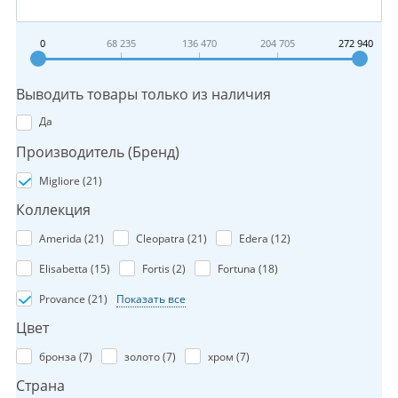
0
68 235
136 470
204 705
272 940
Выводить товары только из наличия
Да
Производитель (Бренд)
Migliore (
21
)
Коллекция
Amerida (
21
)
Cleopatra (
21
)
Edera (
12
)
Elisabetta (
15
)
Fortis (
2
)
Fortuna (
18
)
Provance (
21
)
Показать все
Цвет
бронза (
7
)
золото (
7
)
хром (
7
)
Страна