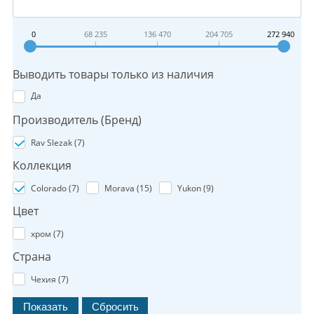
0
68 235
136 470
204 705
272 940
Выводить товары только из наличия
Да
Производитель (Бренд)
Rav Slezak (
7
)
Коллекция
Colorado (
7
)
Morava (
15
)
Yukon (
9
)
Цвет
хром (
7
)
Страна
Чехия (
7
)