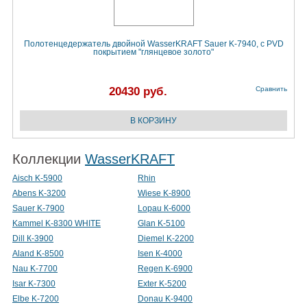
Полотенцедержатель двойной WasserKRAFT Sauer K-7940, с PVD
покрытием "глянцевое золото"
20430 руб.
Сравнить
Коллекции
WasserKRAFT
Aisch K-5900
Rhin
Abens K-3200
Wiese K-8900
Sauer K-7900
Lopau К-6000
Kammel K-8300 WHITE
Glan K-5100
Dill К-3900
Diemel K-2200
Aland K-8500
Isen К-4000
Nau K-7700
Regen K-6900
Isar K-7300
Exter K-5200
Elbe K-7200
Donau K-9400