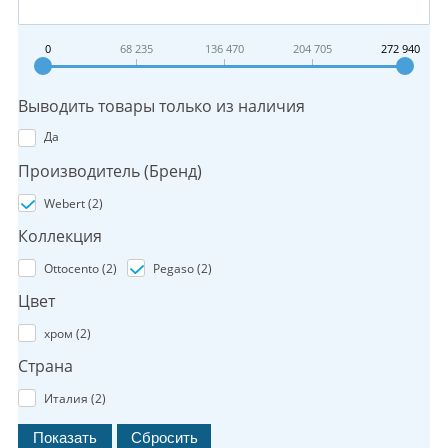
0
68 235
136 470
204 705
272 940
Выводить товары только из наличия
Да
Производитель (Бренд)
Webert (
2
)
Коллекция
Ottocento (
2
)
Pegaso (
2
)
Цвет
хром (
2
)
Страна
Италия (
2
)