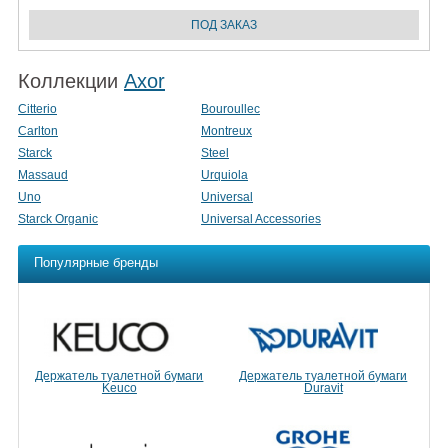
Коллекции
Axor
Citterio
Bouroullec
Carlton
Montreux
Starck
Steel
Massaud
Urquiola
Uno
Universal
Starck Organic
Universal Accessories
Популярные бренды
Держатель туалетной бумаги
Держатель туалетной бумаги
Keuco
Duravit