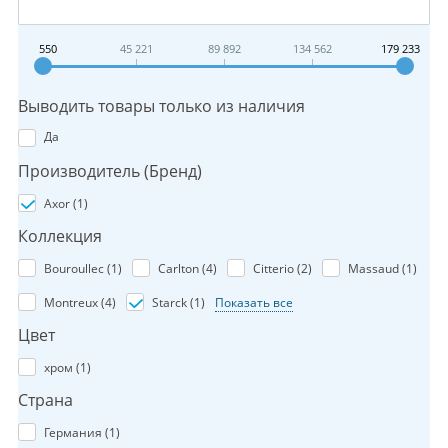
550
45 221
89 892
134 562
179 233
Выводить товары только из наличия
Да
Производитель (Бренд)
Axor (
1
)
Коллекция
Bouroullec (
1
)
Carlton (
4
)
Citterio (
2
)
Massaud (
1
)
Montreux (
4
)
Starck (
1
)
Показать все
Цвет
хром (
1
)
Страна
Германия (
1
)