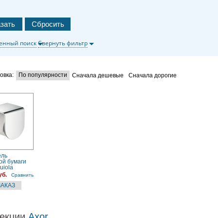
енный поиск
Свернуть фильтр
овка:
По популярности
Сначала дешевые
Сначала дорогие
ель
ой бумаги
uiola
00) хром
уб.
Сравнить
екции
Axor