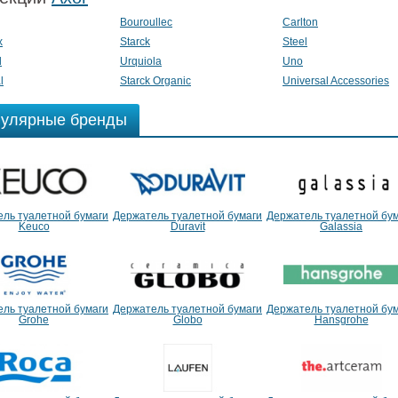
Bouroullec
Carlton
x
Starck
Steel
d
Urquiola
Uno
l
Starck Organic
Universal Accessories
улярные бренды
ль туалетной бумаги
Держатель туалетной бумаги
Держатель туалетной бу
Keuco
Duravit
Galassia
ль туалетной бумаги
Держатель туалетной бумаги
Держатель туалетной бу
Grohe
Globo
Hansgrohe