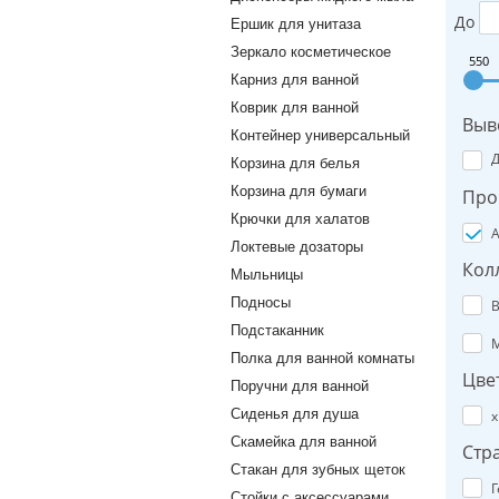
До
Ершик для унитаза
Зеркало косметическое
550
Карниз для ванной
Коврик для ванной
Выв
Контейнер универсальный
Корзина для белья
Корзина для бумаги
Про
Крючки для халатов
A
Локтевые дозаторы
Кол
Мыльницы
Подносы
B
Подстаканник
M
Полка для ванной комнаты
Цве
Поручни для ванной
Сиденья для душа
х
Скамейка для ванной
Стр
Стакан для зубных щеток
Г
Стойки с аксессуарами