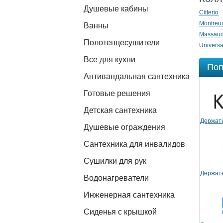
Душевые кабины
Citterio
Montreu
Ванны
Massau
Полотенцесушители
Universa
Все для кухни
Поп
Антивандальная сантехника
Готовые решения
Детская сантехника
Держате
Душевые ограждения
Сантехника для инвалидов
Сушилки для рук
Держате
Водонагреватели
Инженерная сантехника
Сиденья с крышкой