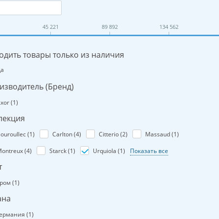
45 221
89 892
134 562
одить товары только из наличия
Да
изводитель (Бренд)
xor (
1
)
лекция
ouroullec (
1
)
Carlton (
4
)
Citterio (
2
)
Massaud (
1
)
ontreux (
4
)
Starck (
1
)
Urquiola (
1
)
Показать все
т
ром (
1
)
ана
ермания (
1
)