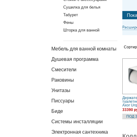
Сушилка для белья
Табурет
Фены
Расшир
Шторка для ванной
Сортир
Мебель для ванной комнаты
Душевая программа
Смесители
Раковины
Унитазы
Держат
Писсуары
туалетн
Axor Urq
(424360
33390 р
Биде
Системы инсталляции
Электронная сантехника
Колл