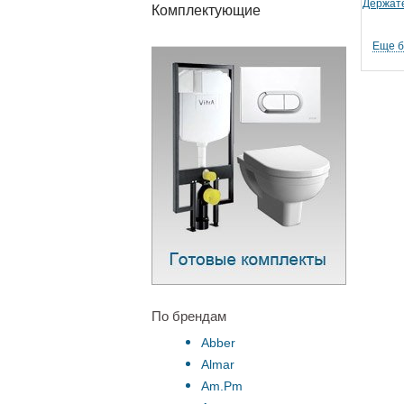
Держате
Комплектующие
Еще 
По брендам
Abber
Almar
Am.Pm