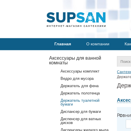
Главная
О компании
Как
Аксессуары для ванной
комнаты
Аксессуары комплект
Сантехн
Держате
Ведро для мусора
Держ
Держатель для фена
Держатель полотенца
Аксес
Держатель туалетной
бумаги
Диспансер для бумаги
Розни
От
Диспенсер для ватных
дисков
Диспенсеры жидкого мыла