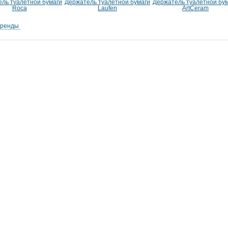
ль туалетной бумаги
Держатель туалетной бумаги
Держатель туалетной бу
Roca
Laufen
ArtCeram
бренды