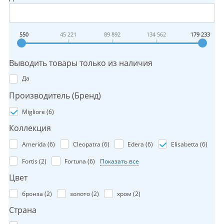
550
45 221
89 892
134 562
179 233
Выводить товары только из наличия
Да
Производитель (Бренд)
Migliore (
6
)
Коллекция
Amerida (
6
)
Cleopatra (
6
)
Edera (
6
)
Elisabetta (
6
)
Fortis (
2
)
Fortuna (
6
)
Показать все
Цвет
бронза (
2
)
золото (
2
)
хром (
2
)
Страна