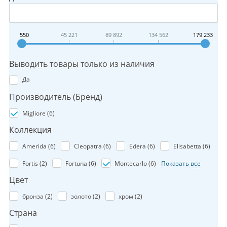
550
45 221
89 892
134 562
179 233
Выводить товары только из наличия
Да
Производитель (Бренд)
Migliore (
6
)
Коллекция
Amerida (
6
)
Cleopatra (
6
)
Edera (
6
)
Elisabetta (
6
)
Fortis (
2
)
Fortuna (
6
)
Montecarlo (
6
)
Показать все
Цвет
бронза (
2
)
золото (
2
)
хром (
2
)
Страна