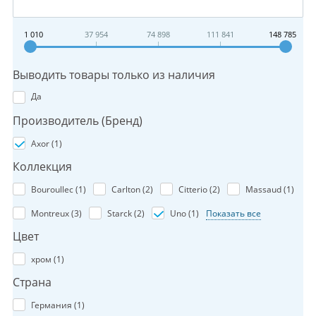
1 010
37 954
74 898
111 841
148 785
Выводить товары только из наличия
Да
Производитель (Бренд)
Axor (
1
)
Коллекция
Bouroullec (
1
)
Carlton (
2
)
Citterio (
2
)
Massaud (
1
)
Montreux (
3
)
Starck (
2
)
Uno (
1
)
Показать все
Цвет
хром (
1
)
Страна
Германия (
1
)