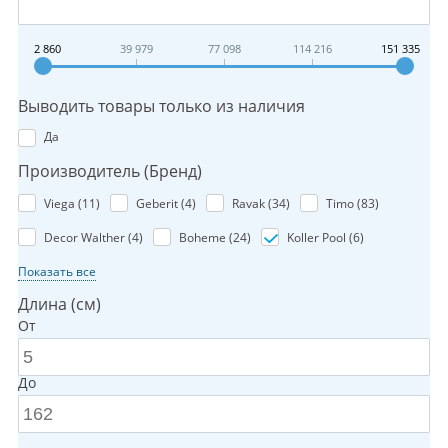
2 860
39 979
77 098
114 216
151 335
Выводить товары только из наличия
Да
Производитель (Бренд)
Viega (
11
)
Geberit (
4
)
Ravak (
34
)
Timo (
83
)
Decor Walther (
4
)
Boheme (
24
)
Koller Pool (
6
)
Показать все
Длина (см)
От
До