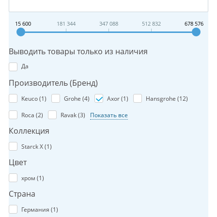
15 600
181 344
347 088
512 832
678 576
Выводить товары только из наличия
Да
Производитель (Бренд)
Keuco (
1
)
Grohe (
4
)
Axor (
1
)
Hansgrohe (
12
)
Roca (
2
)
Ravak (
3
)
Показать все
Коллекция
Starck X (
1
)
Цвет
хром (
1
)
Страна
Германия (
1
)