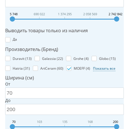
5 748
690 022
1 374 295
2 058 569
2 742 842
Выводить товары только из наличия
Да
Производитель (Бренд)
Duravit (
13
)
Galassia (
22
)
Grohe (
4
)
Globo (
15
)
Hatria (
31
)
ArtCeram (
60
)
MOEFF (
4
)
Показать все
Ширина (см)
От
До
70
103
135
168
200