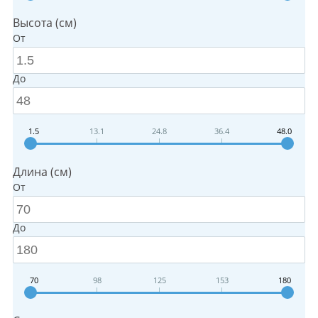
Высота (см)
От
До
1.5
13.1
24.8
36.4
48.0
Длина (см)
От
До
70
98
125
153
180