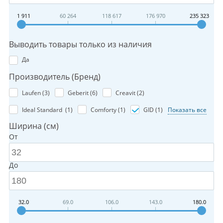
1 911
60 264
118 617
176 970
235 323
Выводить товары только из наличия
Да
Производитель (Бренд)
Laufen (
3
)
Geberit (
6
)
Creavit (
2
)
Ideal Standard (
1
)
Comforty (
1
)
GID (
1
)
Показать все
Ширина (см)
От
До
32.0
69.0
106.0
143.0
180.0