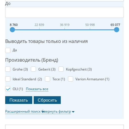
До
8 760
22 839
36 919
50 998
65 077
Выводить товары только из наличия
Да
Производитель (Бренд)
Grohe (
3
)
Geberit (
3
)
Kopfgescheit (
3
)
Ideal Standard (
2
)
Tece (
1
)
Varion Armaturen (
1
)
OLI (
1
)
Показать все
Расширенный поиск
Свернуть фильтр