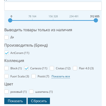
0
78 164
156 328
234 491
312 655
Выводить товары только из наличия
Да
Производитель (Бренд)
ArtCeram (
11
)
Коллекция
Block (
1
)
Cartesio (
11
)
Civitas (
12
)
Flair 4.0 (
3
)
Fuori Scala (
3
)
Postit (
7
)
Показать все
Цвет
розовый (
1
)
шампань (
1
)