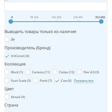
0
78 164
156 328
234 491
312 655
Выводить товары только из наличия
Да
Производитель (Бренд)
ArtCeram (
6
)
Коллекция
Block (
1
)
Cartesio (
11
)
Civitas (
12
)
Flair 4.0 (
3
)
Fuori Scala (
3
)
Postit (
7
)
Cow (
6
)
Показать все
Цвет
белый (
4
)
Страна