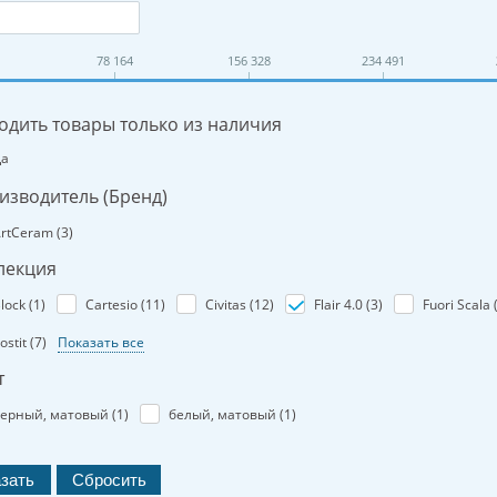
78 164
156 328
234 491
одить товары только из наличия
Да
изводитель (Бренд)
rtCeram (
3
)
лекция
lock (
1
)
Cartesio (
11
)
Civitas (
12
)
Flair 4.0 (
3
)
Fuori Scala 
ostit (
7
)
Показать все
т
ерный, матовый (
1
)
белый, матовый (
1
)