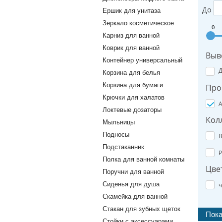
До
Ершик для унитаза
Зеркало косметическое
0
Карниз для ванной
Коврик для ванной
Выв
Контейнер универсальный
Корзина для белья
Корзина для бумаги
Про
Крючки для халатов
A
Локтевые дозаторы
Кол
Мыльницы
Подносы
B
Подстаканник
P
Полка для ванной комнаты
Цве
Поручни для ванной
Сиденья для душа
ч
Скамейка для ванной
Стакан для зубных щеток
Стойки с аксессуарами