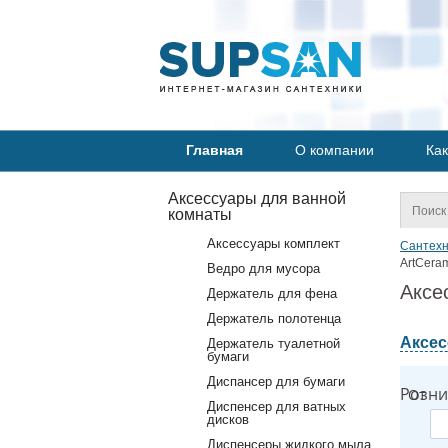
Главная
О компании
Как
Аксессуары для ванной
комнаты
Аксессуары комплект
Сантехн
ArtCeram
Ведро для мусора
Аксе
Держатель для фена
Держатель полотенца
Аксес
Держатель туалетной
бумаги
Диспансер для бумаги
Розни
От
Диспенсер для ватных
дисков
Диспенсеры жидкого мыла