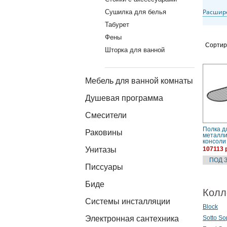
Расшир
Сушилка для белья
Табурет
Фены
Сортир
Шторка для ванной
Мебель для ванной комнаты
Душевая программа
Смесители
Полка д
Раковины
металли
консоли
Flair 4.
Унитазы
107113 
черный 
Писсуары
Биде
Колл
Системы инсталляции
Block
Электронная сантехника
Sotto So