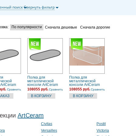
енный поиск
Свернуть фильтр
овка:
По популярности
Сначала дешевые
Сначала дорогие
ля
Полка для
Полка для
ческой
металлической
металлической
 ArtCeram
консоли ArtCeram
консоли ArtCeram
0 (TFA013 17)
Flair 4.0 (TFA013 56)
Flair 4.0 (TFA013 05)
руб.
108055 руб.
108055 руб.
Сравнить
Сравнить
Сравнить
матовый
Moka
белый матовый
екции
ArtCeram
Civitas
Postit
pra
Versailles
Victoria