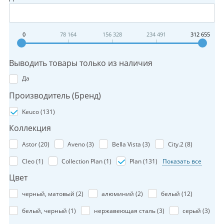
0
78 164
156 328
234 491
312 655
Выводить товары только из наличия
Да
Производитель (Бренд)
Keuco (
131
)
Коллекция
Astor (
20
)
Aveno (
3
)
Bella Vista (
3
)
City.2 (
8
)
Cleo (
1
)
Collection Plan (
1
)
Plan (
131
)
Показать все
Цвет
черный, матовый (
2
)
алюминий (
2
)
белый (
12
)
белый, черный (
1
)
нержавеющая сталь (
3
)
серый (
3
)