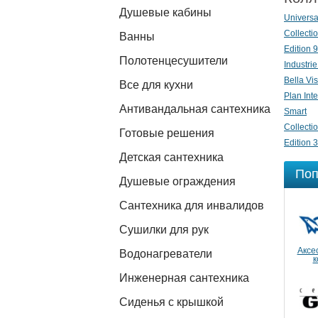
Душевые кабины
Universa
Collecti
Ванны
Edition 
Полотенцесушители
Industrie
Bella Vis
Все для кухни
Plan Inte
Антивандальная сантехника
Smart
Collecti
Готовые решения
Edition 
Детская сантехника
Поп
Душевые ограждения
Сантехника для инвалидов
Сушилки для рук
Аксе
Водонагреватели
к
Инженерная сантехника
Сиденья с крышкой