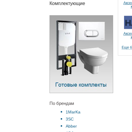
Аксе
Комплектующие
Аксе
Еще 
По брендам
1MarKa
3SC
Abber