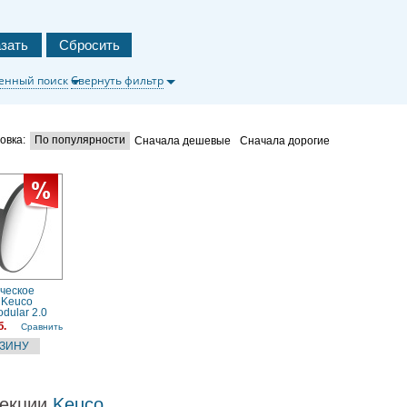
енный поиск
Свернуть фильтр
овка:
По популярности
Сначала дешевые
Сначала дорогие
ческое
 Keuco
dular 2.0
00000200,
б.
Сравнить
ерый
екции
Keuco