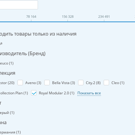
78 164
156 328
234 491
одить товары только из наличия
Да
изводитель (Бренд)
euco (
1
)
лекция
stor (
20
)
Aveno (
3
)
Bella Vista (
3
)
City.2 (
8
)
Cleo (
1
)
ollection Plan (
1
)
Royal Modular 2.0 (
1
)
Показать все
т
ерый (
1
)
ана
ермания (
1
)