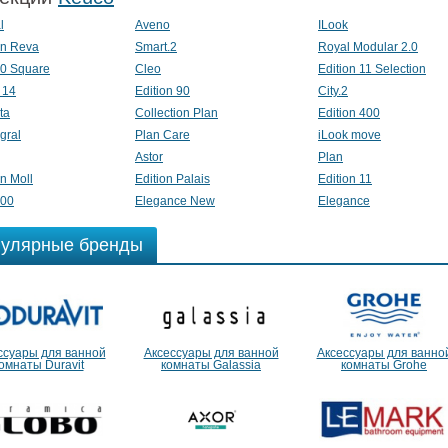
l
Aveno
ILook
on Reva
Smart.2
Royal Modular 2.0
90 Square
Cleo
Edition 11 Selection
 14
Edition 90
City.2
ta
Collection Plan
Edition 400
gral
Plan Care
iLook move
Astor
Plan
on Moll
Edition Palais
Edition 11
300
Elegance New
Elegance
улярные бренды
ссуары для ванной
Аксессуары для ванной
Аксессуары для ванно
омнаты Duravit
комнаты Galassia
комнаты Grohe