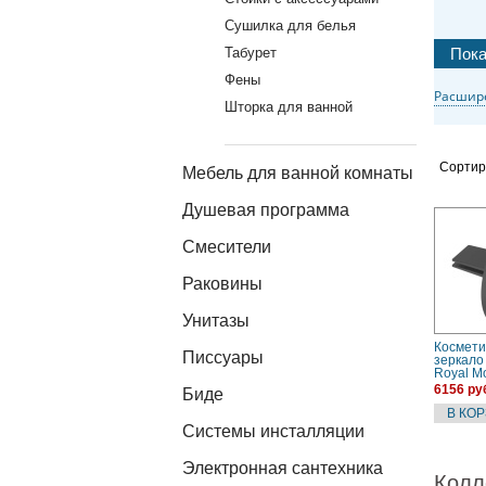
Сушилка для белья
Табурет
Фены
Расшир
Шторка для ванной
Сортир
Мебель для ванной комнаты
Душевая программа
Смесители
Раковины
Унитазы
Космети
Писсуары
зеркало
Royal Mo
8009000
6156 ру
Биде
темно-с
Системы инсталляции
Электронная сантехника
Колл