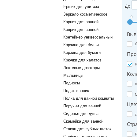
До
Ершик для унитаза
Зеркало косметическое
0
Карниз для ванной
Коврик для ванной
Выв
Контейнер универсальный
Корзина для белья
Корзина для бумаги
Про
Крючки для халатов
K
Локтевые дозаторы
Кол
Мыльницы
Подносы
A
Подстаканник
C
Полка для ванной комнаты
Цве
Поручни для ванной
Сиденья для душа
с
Скамейка для ванной
Стр
Стакан для зубных щеток
Г
Стойки с аксессуарами