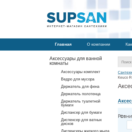
Главная
О компании
Как
Аксессуары для ванной
комнаты
Аксессуары комплект
Сантехн
Keuco Ro
Ведро для мусора
Аксе
Держатель для фена
Держатель полотенца
Аксес
Держатель туалетной
бумаги
Диспансер для бумаги
Розни
От
Диспенсер для ватных
дисков
Диспенсеры жидкого мыла