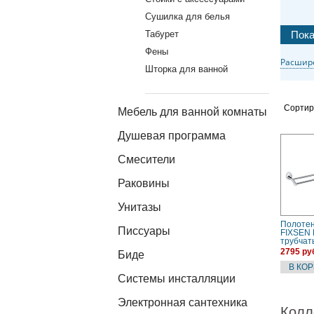
Сушилка для белья
Табурет
Фены
Расшир
Шторка для ванной
Сортир
Мебель для ванной комнаты
Душевая программа
Смесители
Раковины
Унитазы
Полоте
Писсуары
FIXSEN 
трубчат
21802)
2795 ру
Биде
Системы инсталляции
Электронная сантехника
Колл