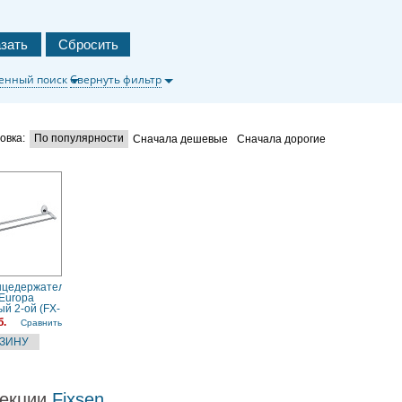
енный поиск
Свернуть фильтр
овка:
По популярности
Сначала дешевые
Сначала дорогие
нцедержатель
Europa
ый 2-ой (FX-
б.
Сравнить
екции
Fixsen