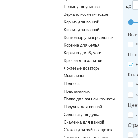
До
Ершик для унитаза
Зеркало косметическое
0
Карниз для ванной
Коврик для ванной
Выв
Контейнер универсальный
Корзина для белья
Корзина для бумаги
Про
Крючки для халатов
F
Локтевые дозаторы
Кол
Мыльницы
Подносы
A
Подстаканник
M
Полка для ванной комнаты
Цве
Поручни для ванной
Сиденья для душа
х
Скамейка для ванной
Стр
Стакан для зубных щеток
К
Стойки с аксессуарами