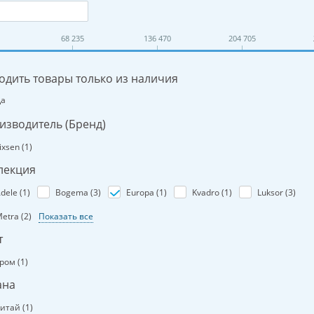
68 235
136 470
204 705
одить товары только из наличия
Да
изводитель (Бренд)
ixsen (
1
)
лекция
dele (
1
)
Bogema (
3
)
Europa (
1
)
Kvadro (
1
)
Luksor (
3
)
etra (
2
)
Показать все
т
ром (
1
)
ана
итай (
1
)