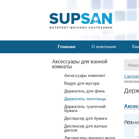
Главная
О компании
Как
Аксессуары для ванной
комнаты
Аксессуары комплект
Сантехн
полотен
Ведро для мусора
Держ
Держатель для фена
Держатель полотенца
Аксес
Держатель туалетной
бумаги
Диспансер для бумаги
Розни
От
Диспенсер для ватных
дисков
Диспенсеры жидкого мыла