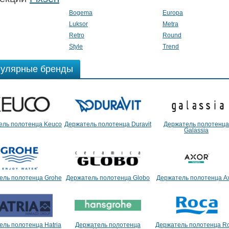
Bogema
Europa
Luksor
Metra
Retro
Round
Style
Trend
улярные бренды
ель полотенца Keuco
Держатель полотенца Duravit
Держатель полотенца
Galassia
ель полотенца Grohe
Держатель полотенца Globo
Держатель полотенца A
ель полотенца Hatria
Держатель полотенца
Держатель полотенца R