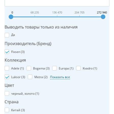
0
68 235
136 470
204 705
272 940
Выводить товары только из наличия
Да
Производитель (Бренд)
Fixsen (
3
)
Коллекция
Adele (
1
)
Bogema (
3
)
Europa (
1
)
Kvadro (
1
)
Luksor (
3
)
Metra (
2
)
Показать все
Цвет
черный, золото (
1
)
Страна
Китай (
3
)