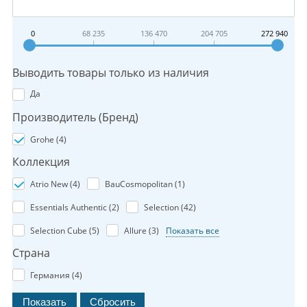
0
68 235
136 470
204 705
272 940
Выводить товары только из наличия
Да
Производитель (Бренд)
Grohe (
4
)
Коллекция
Atrio New (
4
)
BauCosmopolitan (
1
)
Essentials Authentic (
2
)
Selection (
42
)
Selection Cube (
5
)
Allure (
3
)
Показать все
Страна
Германия (
4
)