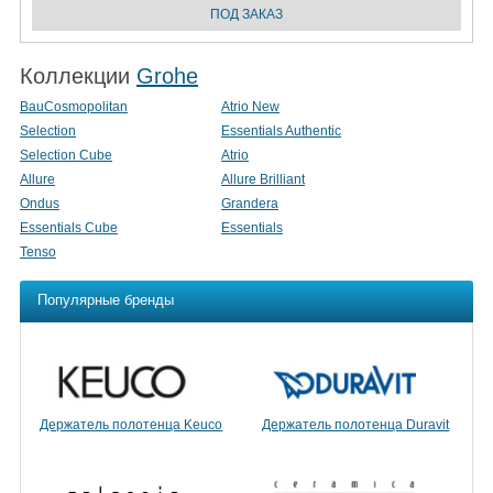
Коллекции
Grohe
BauCosmopolitan
Atrio New
Selection
Essentials Authentic
Selection Cube
Atrio
Allure
Allure Brilliant
Ondus
Grandera
Essentials Cube
Essentials
Tenso
Популярные бренды
Держатель полотенца Keuco
Держатель полотенца Duravit