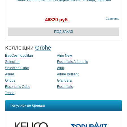
Grohe Grandera 40629IG0 Держатель полотенца, широкий
46320 руб.
Сравнить
Коллекции
Grohe
BauCosmopolitan
Atrio New
Selection
Essentials Authentic
Selection Cube
Atrio
Allure
Allure Brilliant
Ondus
Grandera
Essentials Cube
Essentials
Tenso
Популярные бренды