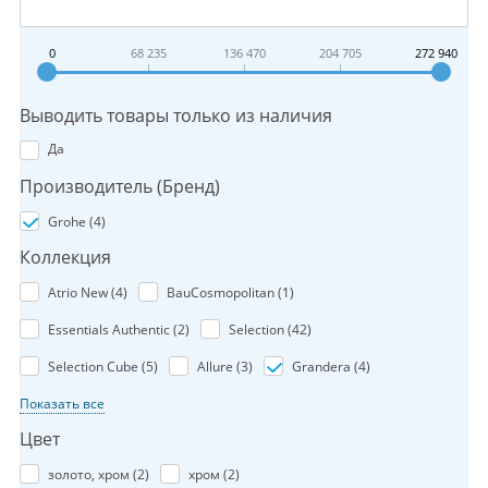
0
68 235
136 470
204 705
272 940
Выводить товары только из наличия
Да
Производитель (Бренд)
Grohe (
4
)
Коллекция
Atrio New (
4
)
BauCosmopolitan (
1
)
Essentials Authentic (
2
)
Selection (
42
)
Selection Cube (
5
)
Allure (
3
)
Grandera (
4
)
Показать все
Цвет
золото, хром (
2
)
хром (
2
)