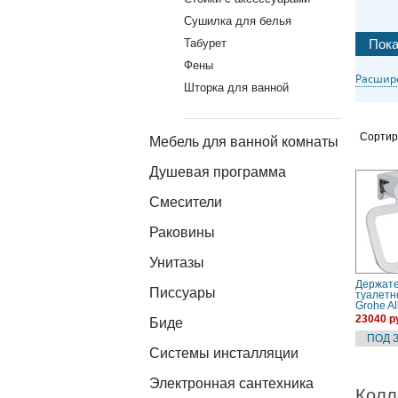
Сушилка для белья
Табурет
Фены
Расшир
Шторка для ванной
Сортир
Мебель для ванной комнаты
Душевая программа
Смесители
Раковины
Унитазы
Держат
Писсуары
туалетн
Grohe Al
(402790
23040 р
Биде
Системы инсталляции
Электронная сантехника
Колл