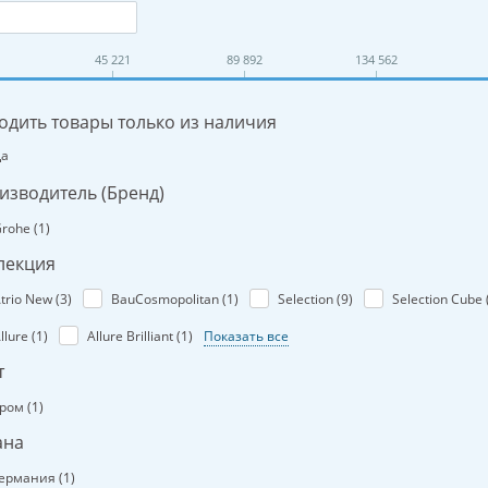
45 221
89 892
134 562
одить товары только из наличия
Да
изводитель (Бренд)
rohe (
1
)
лекция
trio New (
3
)
BauCosmopolitan (
1
)
Selection (
9
)
Selection Cube 
llure (
1
)
Allure Brilliant (
1
)
Показать все
т
ром (
1
)
ана
ермания (
1
)