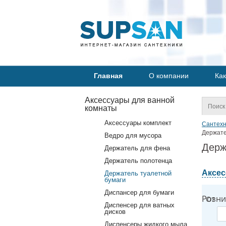
Главная
О компании
Как
Аксессуары для ванной
комнаты
Аксессуары комплект
Сантехн
Держате
Ведро для мусора
Держ
Держатель для фена
Держатель полотенца
Аксес
Держатель туалетной
бумаги
Диспансер для бумаги
Розни
От
Диспенсер для ватных
дисков
Диспенсеры жидкого мыла