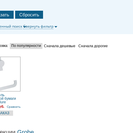
енный поиск
Свернуть фильтр
овка:
По популярности
Сначала дешевые
Сначала дорогие
ель
ой бумаги
lure
00) хром
уб.
Сравнить
екции
Grohe