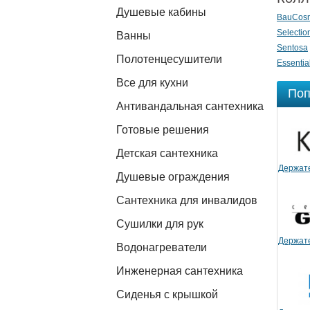
Душевые кабины
BauCosm
Selectio
Ванны
Sentosa
Полотенцесушители
Essentia
Все для кухни
Поп
Антивандальная сантехника
Готовые решения
Детская сантехника
Держате
Душевые ограждения
Сантехника для инвалидов
Сушилки для рук
Держате
Водонагреватели
Инженерная сантехника
Сиденья с крышкой