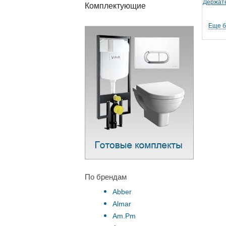
Держате
Комплектующие
Еще 
По брендам
Abber
Almar
Am.Pm