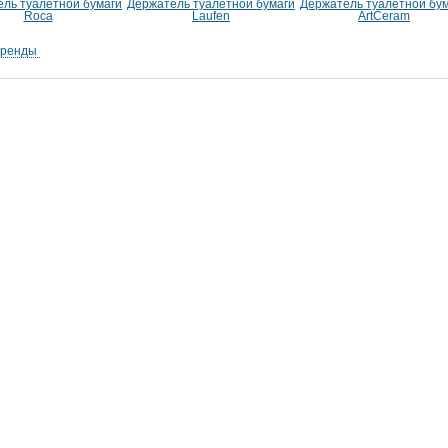
ль туалетной бумаги
Держатель туалетной бумаги
Держатель туалетной бу
Roca
Laufen
ArtCeram
бренды