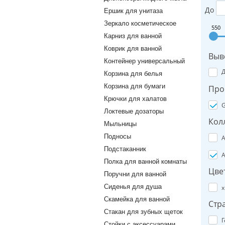
До
Ершик для унитаза
Зеркало косметическое
550
Карниз для ванной
Коврик для ванной
Выв
Контейнер универсальный
Корзина для белья
Корзина для бумаги
Про
Крючки для халатов
G
Локтевые дозаторы
Кол
Мыльницы
Подносы
A
Подстаканник
A
Полка для ванной комнаты
Цве
Поручни для ванной
Сиденья для душа
х
Скамейка для ванной
Стр
Стакан для зубных щеток
Г
Стойки с аксессуарами