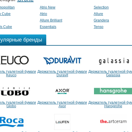
opolitan
Atrio New
Selection
n Cube
Atrio
Allure
Allure Brilliant
Grandera
ls Cube
Essentials
Tenso
улярные бренды
ль туалетной бумаги
Держатель туалетной бумаги
Держатель туалетной бу
Keuco
Duravit
Galassia
ль туалетной бумаги
Держатель туалетной бумаги
Держатель туалетной бу
Globo
Axor
Hansgrohe