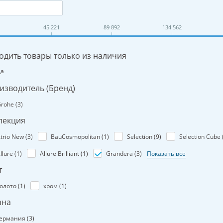
45 221
89 892
134 562
одить товары только из наличия
Да
изводитель (Бренд)
rohe (
3
)
лекция
trio New (
3
)
BauCosmopolitan (
1
)
Selection (
9
)
Selection Cube 
llure (
1
)
Allure Brilliant (
1
)
Grandera (
3
)
Показать все
т
олото (
1
)
хром (
1
)
ана
ермания (
3
)