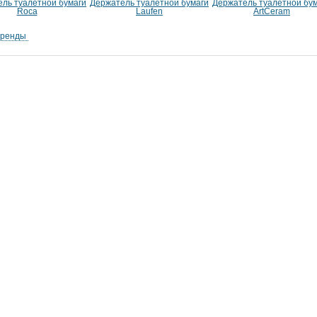
ль туалетной бумаги
Держатель туалетной бумаги
Держатель туалетной бу
Roca
Laufen
ArtCeram
бренды