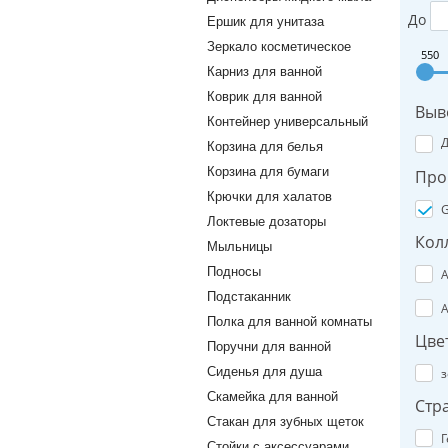
До
Ершик для унитаза
Зеркало косметическое
550
Карниз для ванной
Коврик для ванной
Выв
Контейнер универсальный
Корзина для белья
Корзина для бумаги
Про
Крючки для халатов
G
Локтевые дозаторы
Кол
Мыльницы
Подносы
A
Подстаканник
A
Полка для ванной комнаты
Цве
Поручни для ванной
Сиденья для душа
з
Скамейка для ванной
Стр
Стакан для зубных щеток
Г
Стойки с аксессуарами