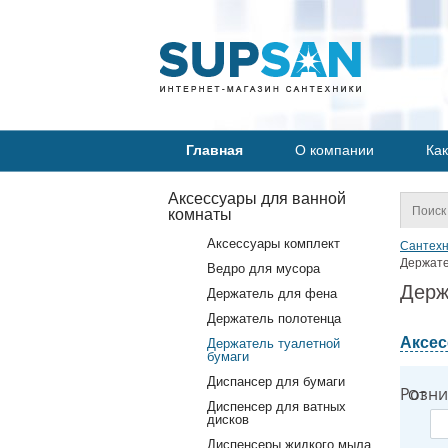
Главная
О компании
Как
Аксессуары для ванной
комнаты
Аксессуары комплект
Сантехн
Держате
Ведро для мусора
Держ
Держатель для фена
Держатель полотенца
Аксес
Держатель туалетной
бумаги
Диспансер для бумаги
Розни
От
Диспенсер для ватных
дисков
Диспенсеры жидкого мыла