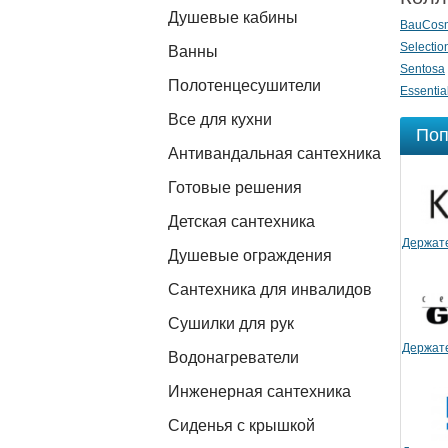
Душевые кабины
BauCosm
Selectio
Ванны
Sentosa
Полотенцесушители
Essentia
Все для кухни
Поп
Антивандальная сантехника
Готовые решения
Детская сантехника
Держате
Душевые ограждения
Сантехника для инвалидов
Сушилки для рук
Держате
Водонагреватели
Инженерная сантехника
Сиденья с крышкой