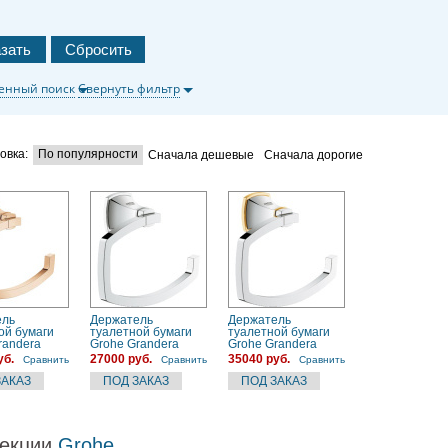
енный поиск
Свернуть фильтр
овка:
По популярности
Сначала дешевые
Сначала дорогие
ель
Держатель
Держатель
ой бумаги
туалетной бумаги
туалетной бумаги
randera
Grohe Grandera
Grohe Grandera
L0)
(40625000) хром
(40625IG0) золото
уб.
27000 руб.
35040 руб.
Сравнить
Сравнить
Сравнить
екции
Grohe