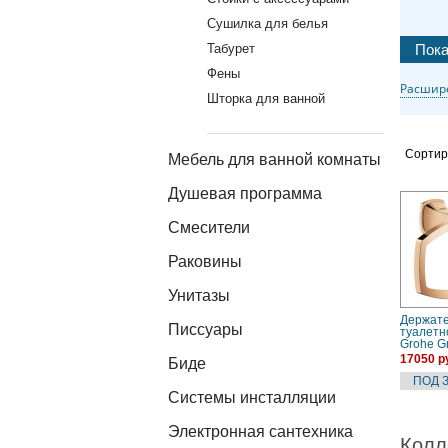
Сушилка для белья
Табурет
Фены
Расшир
Шторка для ванной
Сортир
Мебель для ванной комнаты
Душевая программа
Смесители
Раковины
Унитазы
Держат
Писсуары
туалетн
Grohe G
(40625G
17050 р
Биде
Системы инсталляции
Электронная сантехника
Колл