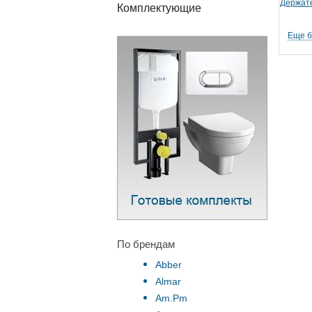
Держате
Комплектующие
Еще 
По брендам
Abber
Almar
Am.Pm