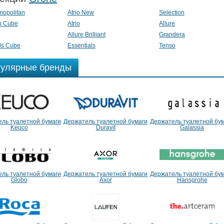
opolitan
Atrio New
Selection
n Cube
Atrio
Allure
Allure Brilliant
Grandera
ls Cube
Essentials
Tenso
улярные бренды
ль туалетной бумаги
Держатель туалетной бумаги
Держатель туалетной бу
Keuco
Duravit
Galassia
ль туалетной бумаги
Держатель туалетной бумаги
Держатель туалетной бу
Globo
Axor
Hansgrohe