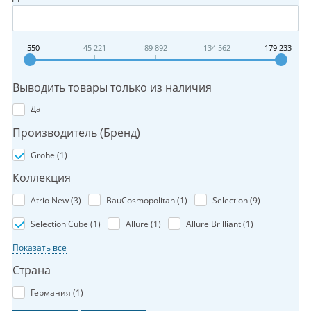
550
45 221
89 892
134 562
179 233
Выводить товары только из наличия
Да
Производитель (Бренд)
Grohe (
1
)
Коллекция
Atrio New (
3
)
BauCosmopolitan (
1
)
Selection (
9
)
Selection Cube (
1
)
Allure (
1
)
Allure Brilliant (
1
)
Показать все
Страна
Германия (
1
)