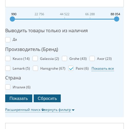
990
22 756
44 522
66 288
88 054
Выводить товары только из наличия
Да
Производитель (Бренд)
Keuco (
14
)
Galassia (
2
)
Grohe (
43
)
Axor (
23
)
Lemark (
5
)
Hansgrohe (
67
)
Paini (
6
)
Показать все
Страна
Италия (
6
)
Расширенный поиск
Свернуть фильтр