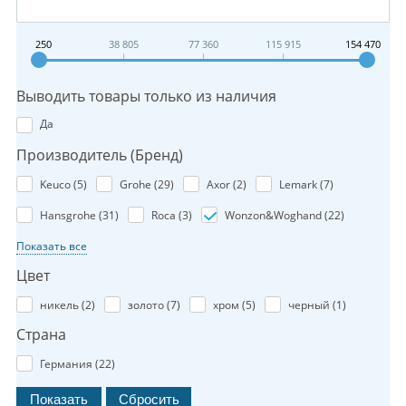
250
38 805
77 360
115 915
154 470
Выводить товары только из наличия
Да
Производитель (Бренд)
Keuco (
5
)
Grohe (
29
)
Axor (
2
)
Lemark (
7
)
Hansgrohe (
31
)
Roca (
3
)
Wonzon&Woghand (
22
)
Показать все
Цвет
никель (
2
)
золото (
7
)
хром (
5
)
черный (
1
)
Страна
Германия (
22
)