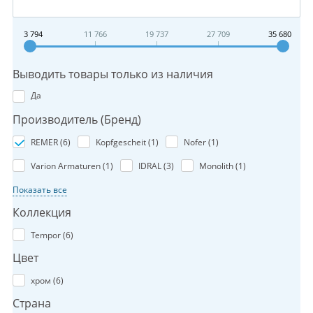
3 794
11 766
19 737
27 709
35 680
Выводить товары только из наличия
Да
Производитель (Бренд)
REMER (
6
)
Kopfgescheit (
1
)
Nofer (
1
)
Varion Armaturen (
1
)
IDRAL (
3
)
Monolith (
1
)
Показать все
Коллекция
Tempor (
6
)
Цвет
хром (
6
)
Страна