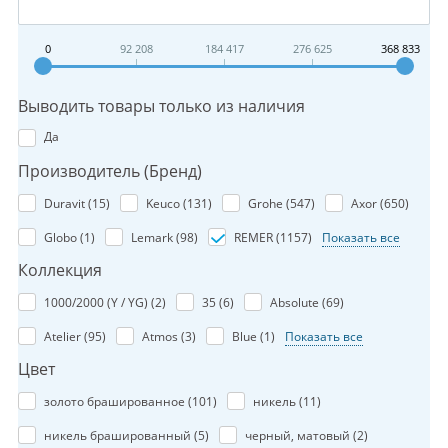
0
92 208
184 417
276 625
368 833
Выводить товары только из наличия
Да
Производитель (Бренд)
Duravit (
15
)
Keuco (
131
)
Grohe (
547
)
Axor (
650
)
Globo (
1
)
Lemark (
98
)
REMER (
1157
)
Показать все
Коллекция
1000/2000 (Y / YG) (
2
)
35 (
6
)
Absolute (
69
)
Atelier (
95
)
Atmos (
3
)
Blue (
1
)
Показать все
Цвет
золото брашированное (
101
)
никель (
11
)
никель брашированный (
5
)
черный, матовый (
2
)