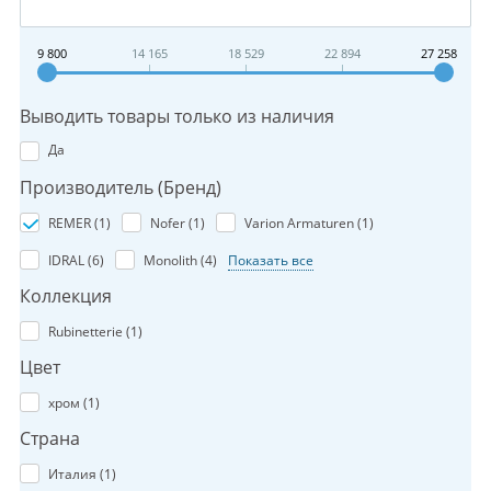
9 800
14 165
18 529
22 894
27 258
Выводить товары только из наличия
Да
Производитель (Бренд)
REMER (
1
)
Nofer (
1
)
Varion Armaturen (
1
)
IDRAL (
6
)
Monolith (
4
)
Показать все
Коллекция
Rubinetterie (
1
)
Цвет
хром (
1
)
Страна
Италия (
1
)