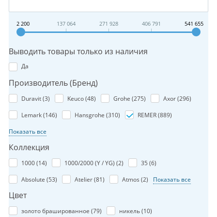
2 200
137 064
271 928
406 791
541 655
Выводить товары только из наличия
Да
Производитель (Бренд)
Duravit (
3
)
Keuco (
48
)
Grohe (
275
)
Axor (
296
)
Lemark (
146
)
Hansgrohe (
310
)
REMER (
889
)
Показать все
Коллекция
1000 (
14
)
1000/2000 (Y / YG) (
2
)
35 (
6
)
Absolute (
53
)
Atelier (
81
)
Atmos (
2
)
Показать все
Цвет
золото брашированное (
79
)
никель (
10
)