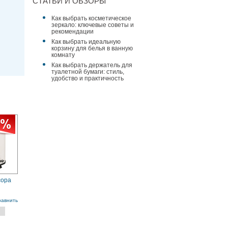
СТАТЬИ И ОБЗОРЫ
Как выбрать косметическое
зеркало: ключевые советы и
рекомендации
Как выбрать идеальную
корзину для белья в ванную
комнату
Как выбрать держатель для
туалетной бумаги: стиль,
удобство и практичность
сора
л,
равнить
ый