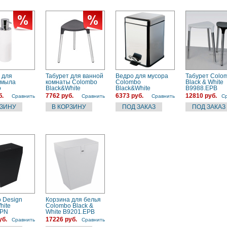
 для
Табурет для ванной
Ведро для мусора
Табурет Colo
 мыла
комнаты Colombo
Colombo
Black & White
o
Black&White
Black&White
B9988.EPB
hite
B9988.EPN чёрный
(B9211.CR) 5 литров
б.
7762 руб.
6373 руб.
12810 руб.
Сравнить
Сравнить
Сравнить
С
EPB) белая
 Design
Корзина для белья
hite
Colombo Black &
EPN
White B9201.EPB
я корзина
белое
уб.
17226 руб.
Сравнить
Сравнить
)