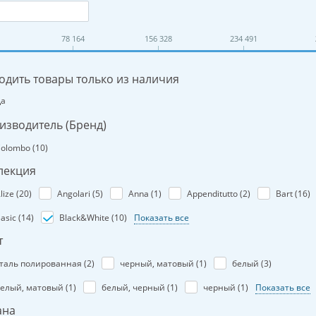
78 164
156 328
234 491
одить товары только из наличия
Да
изводитель (Бренд)
olombo (
10
)
лекция
lize (
20
)
Angolari (
5
)
Anna (
1
)
Appenditutto (
2
)
Bart (
16
)
asic (
14
)
Black&White (
10
)
Показать все
т
таль полированная (
2
)
черный, матовый (
1
)
белый (
3
)
елый, матовый (
1
)
белый, черный (
1
)
черный (
1
)
Показать все
ана