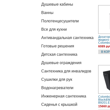
Душевые кабины
Ванны
Полотенцесушители
Все для кухни
Дозатор
Антивандальная сантехника
жидкого
Colomb
Готовые решения
Black&W
6089 ру
(B9232.
экокожа
Детская сантехника
Душевые ограждения
Сантехника для инвалидов
Сушилки для рук
Водонагреватели
Инженерная сантехника
Colombo
Black&W
B9201.
Сиденья с крышкой
Бельева
15660 р
(чёрный