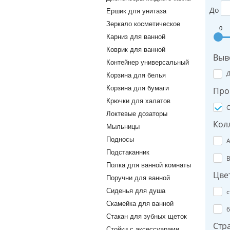
До
Ершик для унитаза
Зеркало косметическое
0
Карниз для ванной
Коврик для ванной
Выв
Контейнер универсальный
Корзина для белья
Корзина для бумаги
Про
Крючки для халатов
C
Локтевые дозаторы
Кол
Мыльницы
Подносы
A
Подстаканник
B
Полка для ванной комнаты
Цве
Поручни для ванной
Сиденья для душа
с
Скамейка для ванной
б
Стакан для зубных щеток
Стр
Стойки с аксессуарами