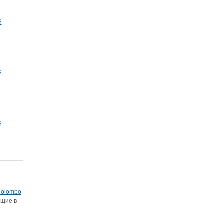
й
й
й
Colombo
,
ющие в