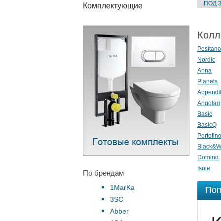
Комплектующие
Колл
Positano
Nordic
Anna
Planets
Appendit
Angolari
Basic
BasicQ
Portofin
Black&W
Domino
Isole
По брендам
1MarKa
Поп
3SC
Abber