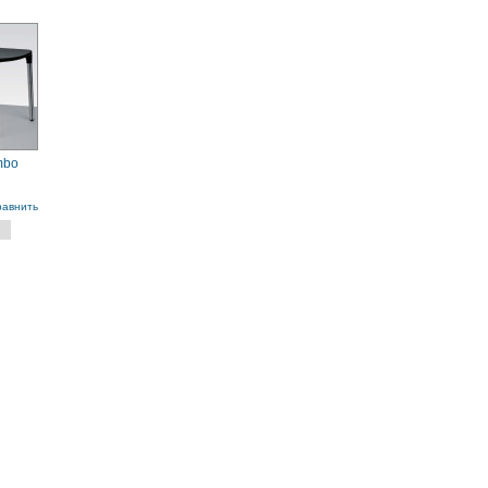
mbo
равнить