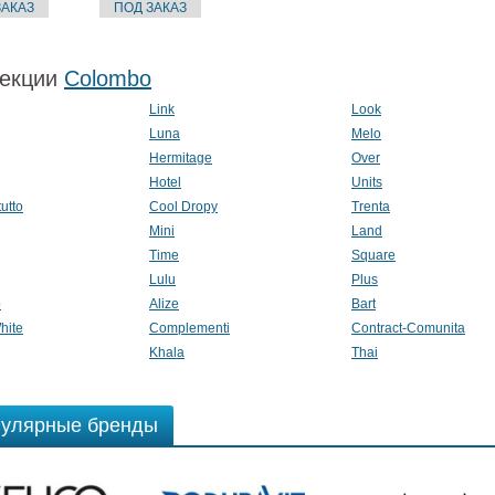
екции
Colombo
Link
Look
Luna
Melo
Hermitage
Over
Hotel
Units
utto
Cool Dropy
Trenta
Mini
Land
Time
Square
Lulu
Plus
o
Alize
Bart
hite
Complementi
Contract-Comunita
Khala
Thai
улярные бренды