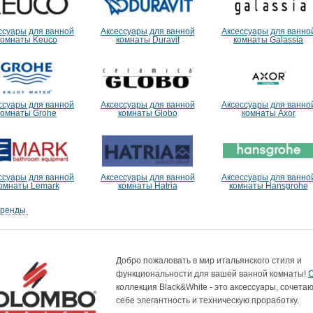
ссуары для ванной
Аксессуары для ванной
Аксессуары для ванно
комнаты Keuco
комнаты Duravit
комнаты Galassia
ссуары для ванной
Аксессуары для ванной
Аксессуары для ванно
комнаты Grohe
комнаты Globo
комнаты Axor
ссуары для ванной
Аксессуары для ванной
Аксессуары для ванно
омнаты Lemark
комнаты Hatria
комнаты Hansgrohe
бренды
Добро пожаловать в мир итальянского стиля и
функциональности для вашей ванной комнаты!
коллекция Black&White - это аксессуары, сочета
себе элегантность и техническую проработку.