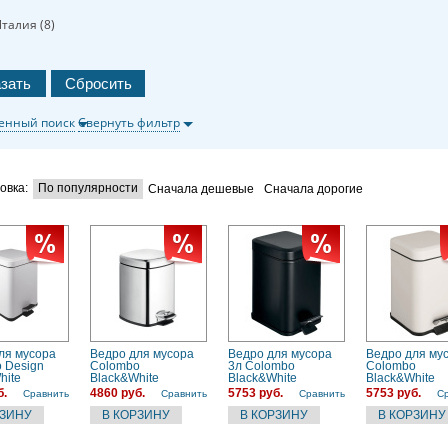
талия (
8
)
енный поиск
Свернуть фильтр
овка:
По популярности
Сначала дешевые
Сначала дорогие
ля мусора
Ведро для мусора
Ведро для мусора
Ведро для му
 Design
Colombo
3л Colombo
Colombo
hite
Black&White
Black&White
Black&White
PB с
(B9210.CR) с
(B9210.NM) с
(B9210.BM) 3 
б.
4860 руб.
5753 руб.
5753 руб.
Сравнить
Сравнить
Сравнить
С
, белый
педалью
крышкой и педалью,
белый матов
чёрный матовый