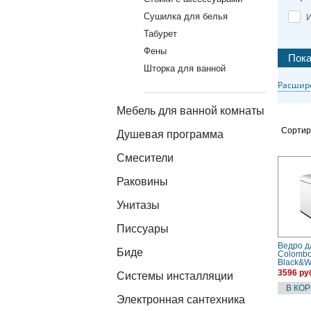
Сушилка для белья
И
Табурет
Фены
Шторка для ванной
Расшир
Мебель для ванной комнаты
Сортир
Душевая программа
Смесители
Раковины
Унитазы
Писсуары
Ведро д
Биде
Colombo
Black&W
B9210.E
3596 ру
Системы инсталляции
педалью
Электронная сантехника