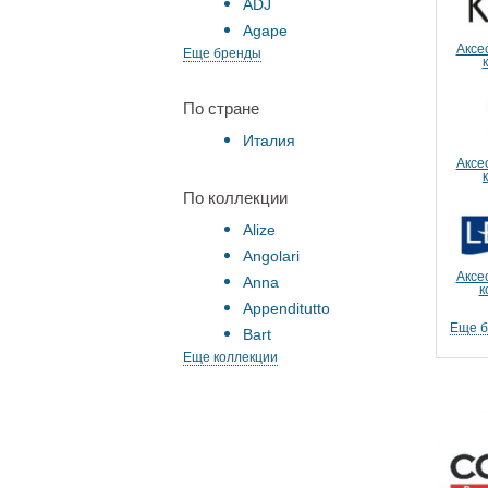
ADJ
Agape
Аксе
Еще бренды
По стране
Италия
Аксе
По коллекции
Alize
Angolari
Аксе
Anna
к
Appenditutto
Еще 
Bart
Еще коллекции