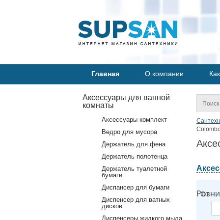
Главная
О компании
Как
Аксессуары для ванной
комнаты
Аксессуары комплект
Сантехн
Colombo
Ведро для мусора
Аксе
Держатель для фена
Держатель полотенца
Аксес
Держатель туалетной
бумаги
Диспансер для бумаги
Розни
От
Диспенсер для ватных
дисков
Диспенсеры жидкого мыла