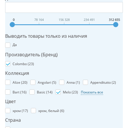
0
78 164
156 328
234 491
312 655
Выводить товары только из наличия
Да
Производитель (Бренд)
Colombo (
23
)
Коллекция
Alize (
20
)
Angolari (
5
)
Anna (
1
)
Appenditutto (
2
)
Bart (
16
)
Basic (
14
)
Melo (
23
)
Показать все
Цвет
хром (
17
)
хром, белый (
6
)
Страна