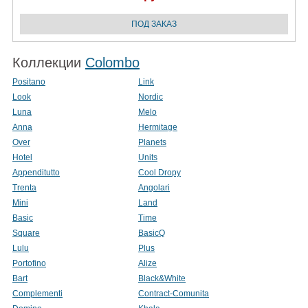
Коллекции
Colombo
Positano
Link
Look
Nordic
Luna
Melo
Anna
Hermitage
Over
Planets
Hotel
Units
Appenditutto
Cool Dropy
Trenta
Angolari
Mini
Land
Basic
Time
Square
BasicQ
Lulu
Plus
Portofino
Alize
Bart
Black&White
Complementi
Contract-Comunita