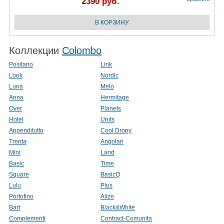
2390 руб.
Коллекции
Colombo
Positano
Link
Look
Nordic
Luna
Melo
Anna
Hermitage
Over
Planets
Hotel
Units
Appenditutto
Cool Dropy
Trenta
Angolari
Mini
Land
Basic
Time
Square
BasicQ
Lulu
Plus
Portofino
Alize
Bart
Black&White
Complementi
Contract-Comunita