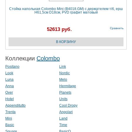
Стойка напольная Colombo Mini (B4018.GM) с держателем т/б, ерш
H61,5cм D18cм, PVD графит матовый
52613 руб.
Сравнить
Коллекции
Colombo
Positano
Link
Look
Nordic
Luna
Melo
Anna
Hermitage
Over
Planets
Hotel
Units
Appenditutto
Cool Dropy
Trenta
Angolari
Mini
Land
Basic
Time
Square
BasicQ