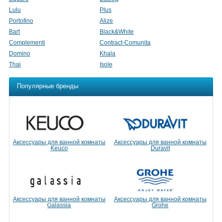
Lulu
Plus
Portofino
Alize
Bart
Black&White
Complementi
Contract-Comunita
Domino
Khala
Thai
Isole
Популярные бренды
Аксессуары для ванной комнаты
Аксессуары для ванной комнаты
Keuco
Duravit
Аксессуары для ванной комнаты
Аксессуары для ванной комнаты
Galassia
Grohe