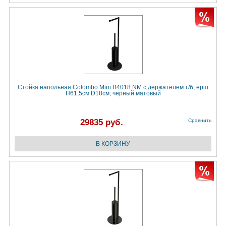
Стойка напольная Colombo Mini B4018.NM с держателем т/б, ерш
H61,5cм D18cм, черный матовый
29835 руб.
Сравнить