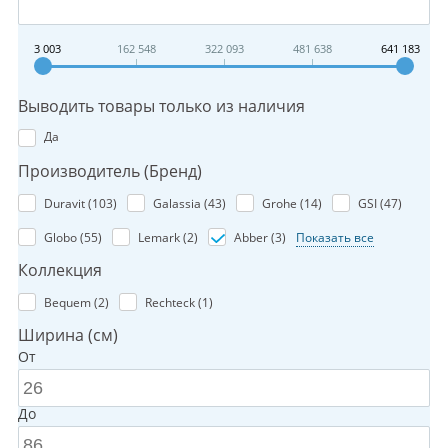
3 003
162 548
322 093
481 638
641 183
Выводить товары только из наличия
Да
Производитель (Бренд)
Duravit (
103
)
Galassia (
43
)
Grohe (
14
)
GSI (
47
)
Globo (
55
)
Lemark (
2
)
Abber (
3
)
Показать все
Коллекция
Bequem (
2
)
Rechteck (
1
)
Ширина (см)
От
До