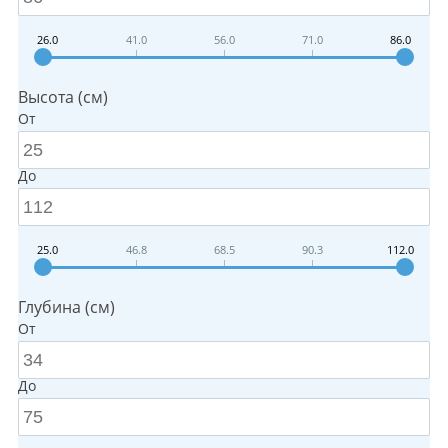
26.0
41.0
56.0
71.0
86.0
Высота (см)
От
До
25.0
46.8
68.5
90.3
112.0
Глубина (см)
От
До