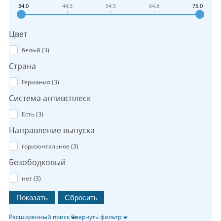
34.0
44.3
54.5
64.8
75.0
Цвет
белый (
3
)
Страна
Германия (
3
)
Система антивсплеск
Есть (
3
)
Направление выпуска
горизонтальное (
3
)
Безободковый
нет (
3
)
Расширенный поиск
Свернуть фильтр