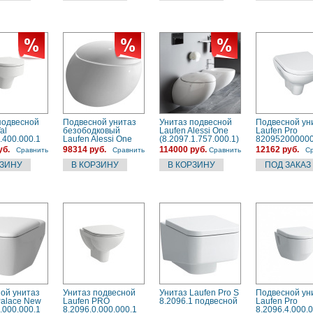
подвесной
Подвесной унитаз
Унитаз подвесной
Подвесной ун
al
безободковый
Laufen Alessi One
Laufen Pro
.400.000.1
Laufen Alessi One
(8.2097.1.757.000.1)
82095200000
ковый, с
rimless
белый матовый,
уб.
98314 руб.
114000 руб.
12162 руб.
Сравнить
Сравнить
Сравнить
С
LC, белый
8.2097.1.400.000.1
безободковый,
58х39см
ой унитаз
Унитаз подвесной
Унитаз Laufen Pro S
Подвесной ун
Palace New
Laufen PRO
8.2096.1 подвесной
Laufen Pro
.000.000.1
8.2096.0.000.000.1
8.2096.4.000.