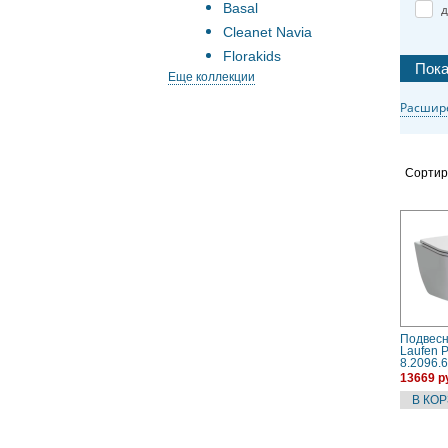
Basal
д
Cleanet Navia
Florakids
Еще коллекции
Расшир
Сортир
Подвесн
Laufen P
8.2096.6
безобод
13669 р