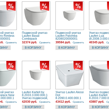
ой унитаз
Подвесной унитаз
Подвесной унитаз
Унитаз подве
ro Rimless
Laufen Basal
Laufen Palomba
Laufen Lua
0000001
Combipack
8208020000001
(8.2008.3.000.
ковый
8.66E1.0.000.000.1 с
безободковый
уб.
32374 руб.
39594 руб.
40345 руб.
Сравнить
Сравнить
Сравнить
С
5.000.000.1)
микролифтом
белый глянце
ой унитаз
Laufen Kartell by
Унитаз Laufen Alessi
Унитаз подве
Palace New
8.2033.3.000.000.1
Dot
Laufen Kartell
.000.000.1
Унитаз подвесной,
8.2090.0.400.000.1
8.2033.7.000.
безободковый,
подвесной без
уб.
42030 руб.
43412 руб.
43887 руб.
Сравнить
Сравнить
Сравнить
С
укороченный
сиденья