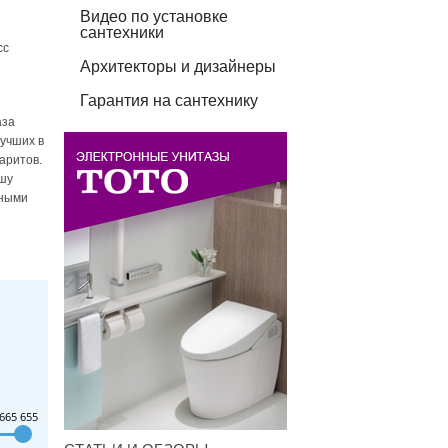
Видео по установке
сантехники
сс
Архитекторы и дизайнеры
Гарантия на сантехнику
аза
лучших в
аритов.
ишу
вными
665 655