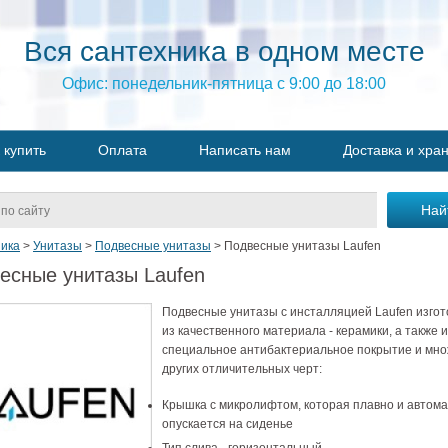
Вся сантехника в одном месте
Офис: понедельник-пятница с 9:00 до 18:00
 купить
Оплата
Написать нам
Доставка и хра
ика
>
Унитазы
>
Подвесные унитазы
>
Подвесные унитазы Laufen
есные унитазы Laufen
Подвесные унитазы с инсталляцией Laufen изго
из качественного материала - керамики, а также 
специальное антибактериальное покрытие и мно
других отличительных черт:
Крышка с микролифтом, которая плавно и автома
опускается на сиденье