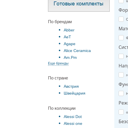
Фор
О
По брендам
Мат
Abber
AeT
Ф
Agape
Сис
Alice Ceramica
Н
Am.Pm
Еще бренды
Нап
г
По стране
Фун
Австрия
Швейцария
Н
Реж
По коллекции
о
Alessi Dot
Без
Alessi one