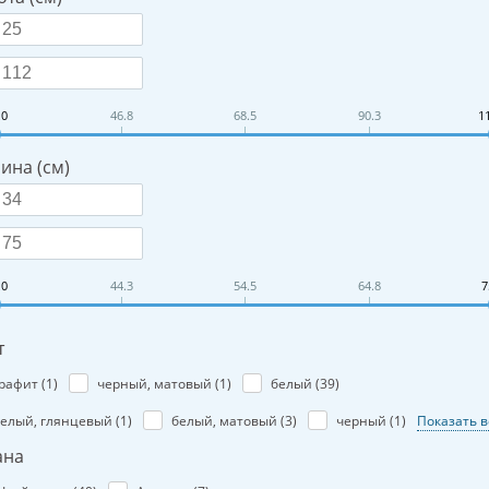
.0
46.8
68.5
90.3
1
ина (см)
.0
44.3
54.5
64.8
7
т
рафит (
1
)
черный, матовый (
1
)
белый (
39
)
елый, глянцевый (
1
)
белый, матовый (
3
)
черный (
1
)
Показать в
ана