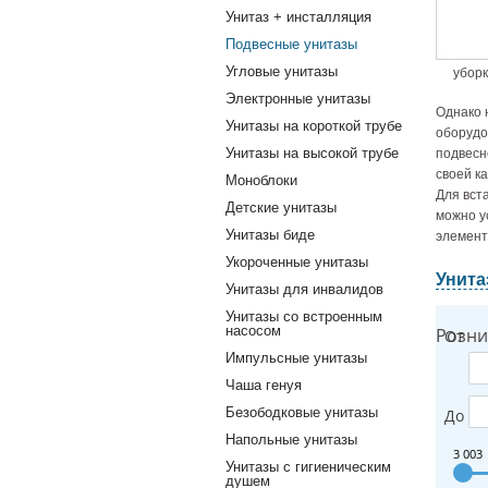
Унитаз + инсталляция
Подвесные унитазы
Угловые унитазы
убор
Электронные унитазы
Однако 
Унитазы на короткой трубе
оборудо
Унитазы на высокой трубе
подвесн
своей к
Моноблоки
Для вст
Детские унитазы
можно у
Унитазы биде
элемент
Укороченные унитазы
Унита
Унитазы для инвалидов
Унитазы со встроенным
насосом
Розни
От
Импульсные унитазы
Чаша генуя
Безободковые унитазы
До
Напольные унитазы
3 003
Унитазы с гигиеническим
душем