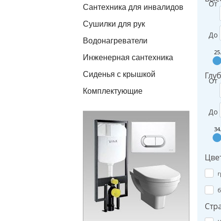
От
Сантехника для инвалидов
Сушилки для рук
До
Водонагреватели
25
Инженерная сантехника
Сиденья с крышкой
Глуб
От
Комплектующие
До
34
Цве
г
б
Стр