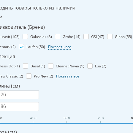
одить товары только из наличия
Да
изводитель (Бренд)
uravit (
103
)
Galassia (
43
)
Grohe (
14
)
GSI (
47
)
Globo (
55
)
emark (
2
)
Laufen (
50
)
Показать все
лекция
lessi Dot (
1
)
Basal (
1
)
Cleanet Navia (
1
)
Lua (
2
)
ew Classic (
2
)
Pro New (
2
)
Показать все
ина (см)
.0
41.0
56.0
71.0
8
та (см)