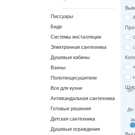
Выв
Писсуары
Биде
Про
Системы инсталляции
D
Электронная сантехника
L
Кол
Душевые кабины
A
Ванны
N
Полотенцесушители
Шир
Все для кухни
От
Антивандальная сантехника
Готовые решения
До
Детская сантехника
26
Душевые ограждения
Высо