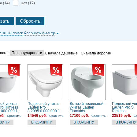
а (
14
)
нет (
17
)
енный поиск
Свернуть фильтр
овка:
По популярности
Сначала дешевые
Сначала дорогие
ой унитаз
Подвесной унитаз
Детский подвесной
Подвесной ун
ro Rimless
Laufen Pro
унитаз Laufen
Laufen Pro S
.000.000.1,
8.2095.0.000.000.1
Florakids
Rimless
ковый
8.2003.1.000.000.1
8.2096.2.000.0
уб.
14546 руб.
17100 руб.
23519 руб.
Сравнить
Сравнить
Сравнить
С
безободковый