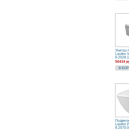
Унитаз 
Laufen V
8.2028.1
безобод
50434 р
покр. L
Подвесн
Laufen 
8.2070.0