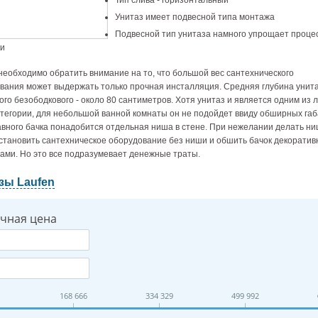
Тип слива - горизонтальный
Унитаз имеет подвесной типа монтажа
Подвесной тип унитаза намного упрощает проце
ки
необходимо обратить внимание на то, что большой вес сантехнического
вания может выдержать только прочная инсталляция. Средняя глубина унит
ого безободкового - около 80 сантиметров. Хотя унитаз и является одним из 
атегории, для небольшой ванной комнаты он не подойдет ввиду обширных габ
авного бачка понадобится отдельная ниша в стене. При нежелании делать н
становить сантехническое оборудование без ниши и обшить бачок декорати
ами. Но это все подразумевает денежные траты.
зы Laufen
чная цена
168 666
334 329
499 992