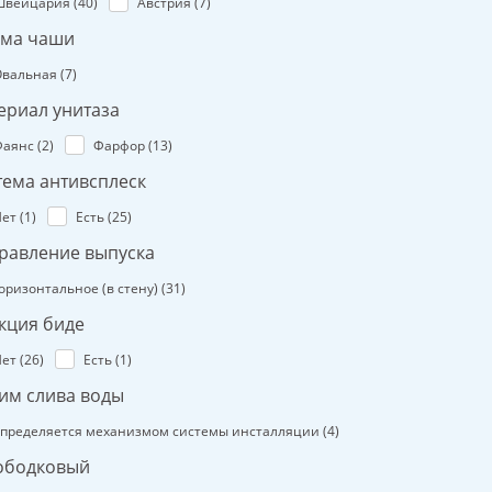
Швейцария (
40
)
Австрия (
7
)
ма чаши
вальная (
7
)
ериал унитаза
аянс (
2
)
Фарфор (
13
)
тема антивсплеск
ет (
1
)
Есть (
25
)
равление выпуска
оризонтальное (в стену) (
31
)
кция биде
ет (
26
)
Есть (
1
)
им слива воды
пределяется механизмом системы инсталляции (
4
)
ободковый