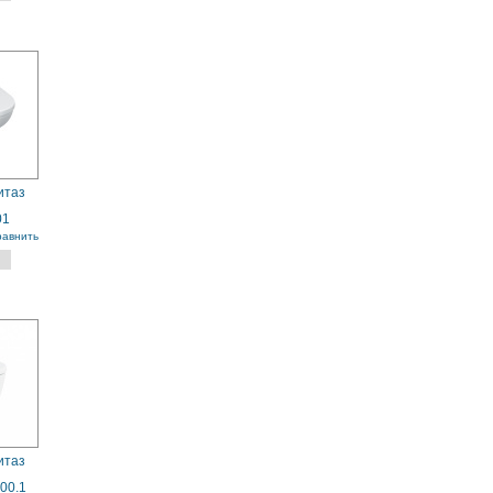
итаз
01
равнить
итаз
000.1