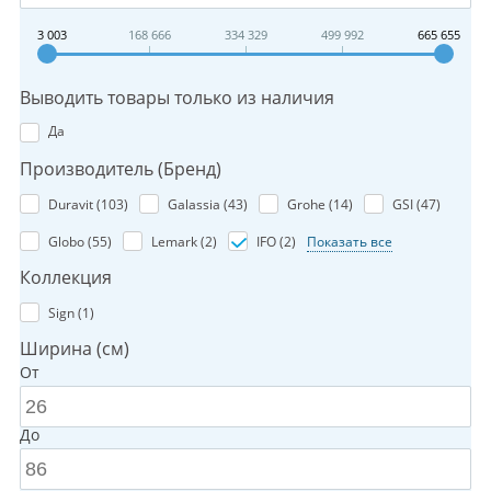
3 003
168 666
334 329
499 992
665 655
Выводить товары только из наличия
Да
Производитель (Бренд)
Duravit (
103
)
Galassia (
43
)
Grohe (
14
)
GSI (
47
)
Globo (
55
)
Lemark (
2
)
IFO (
2
)
Показать все
Коллекция
Sign (
1
)
Ширина (см)
От
До