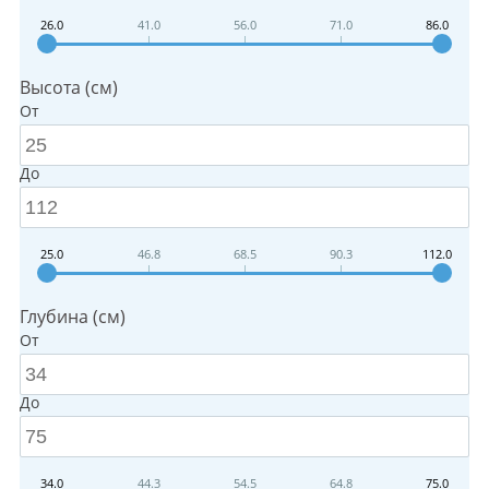
26.0
41.0
56.0
71.0
86.0
Высота (см)
От
До
25.0
46.8
68.5
90.3
112.0
Глубина (см)
От
До
34.0
44.3
54.5
64.8
75.0