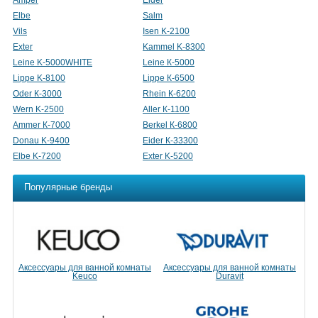
Amper
Eider
Elbе
Salm
Vils
Isen K-2100
Exter
Kammel K-8300
Leine K-5000WHITE
Leine К-5000
Lippe K-8100
Lippe К-6500
Oder К-3000
Rhein К-6200
Wern K-2500
Aller К-1100
Ammer К-7000
Berkel К-6800
Donau K-9400
Eider К-33300
Elbe K-7200
Exter K-5200
Популярные бренды
Аксессуары для ванной комнаты
Аксессуары для ванной комнаты
Keuco
Duravit