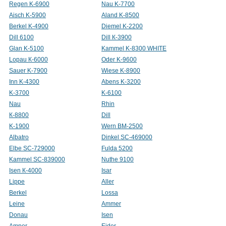
Regen K-6900
Nau K-7700
Aisch K-5900
Aland K-8500
Berkel K-4900
Diemel K-2200
Dill 6100
Dill К-3900
Glan K-5100
Kammel K-8300 WHITE
Lopau К-6000
Oder K-9600
Sauer K-7900
Wiese K-8900
Inn K-4300
Abens K-3200
K-3700
K-6100
Nau
Rhin
К-8800
Dill
K-1900
Wern BM-2500
Albatro
Dinkel SC-469000
Elbe SC-729000
Fulda 5200
Kammel SC-839000
Nuthe 9100
Isen К-4000
Isar
Lippe
Aller
Berkel
Lossa
Leine
Ammer
Donau
Isen