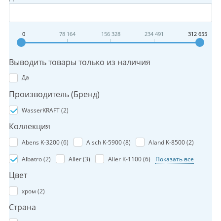
0
78 164
156 328
234 491
312 655
Выводить товары только из наличия
Да
Производитель (Бренд)
WasserKRAFT (
2
)
Коллекция
Abens K-3200 (
6
)
Aisch K-5900 (
8
)
Aland K-8500 (
2
)
Albatro (
2
)
Aller (
3
)
Aller К-1100 (
6
)
Показать все
Цвет
хром (
2
)
Страна