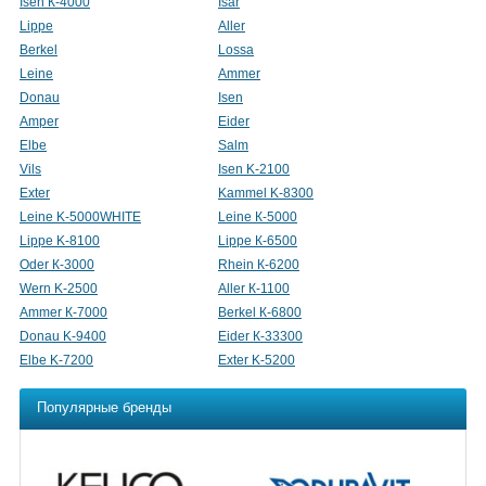
Isen К-4000
Isar
Lippe
Aller
Berkel
Lossa
Leine
Ammer
Donau
Isen
Amper
Eider
Elbе
Salm
Vils
Isen K-2100
Exter
Kammel K-8300
Leine K-5000WHITE
Leine К-5000
Lippe K-8100
Lippe К-6500
Oder К-3000
Rhein К-6200
Wern K-2500
Aller К-1100
Ammer К-7000
Berkel К-6800
Donau K-9400
Eider К-33300
Elbe K-7200
Exter K-5200
Популярные бренды