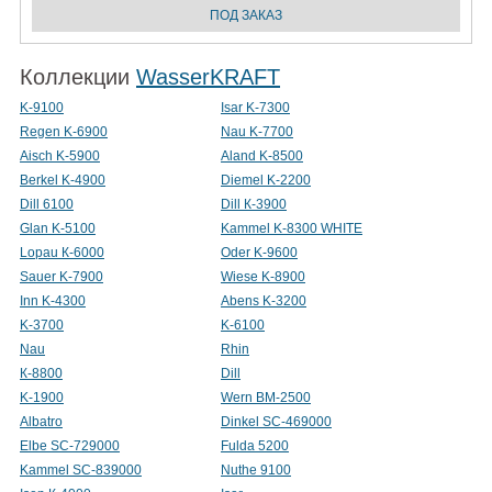
Коллекции
WasserKRAFT
K-9100
Isar K-7300
Regen K-6900
Nau K-7700
Aisch K-5900
Aland K-8500
Berkel K-4900
Diemel K-2200
Dill 6100
Dill К-3900
Glan K-5100
Kammel K-8300 WHITE
Lopau К-6000
Oder K-9600
Sauer K-7900
Wiese K-8900
Inn K-4300
Abens K-3200
K-3700
K-6100
Nau
Rhin
К-8800
Dill
K-1900
Wern BM-2500
Albatro
Dinkel SC-469000
Elbe SC-729000
Fulda 5200
Kammel SC-839000
Nuthe 9100